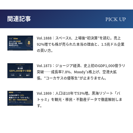
関連記事
PICK UP
Vol.1888：スペースX、上場後“初決算”を読む。売上
92%増でも株が売られた本当の理由と、1.5兆ドル企業
の買い方。
Vol.1873：ジョージア経済、史上初のGDP1,000億ラリ
突破──成長率7.8%、Moody’s格上げ、空港大拡
張。”コーカサスの優等生”が止まりません。
Vol.1869：人口は10年で53%増。黒海リゾート「バ
トゥミ」を観光・移民・不動産データで徹底解剖しま
す。