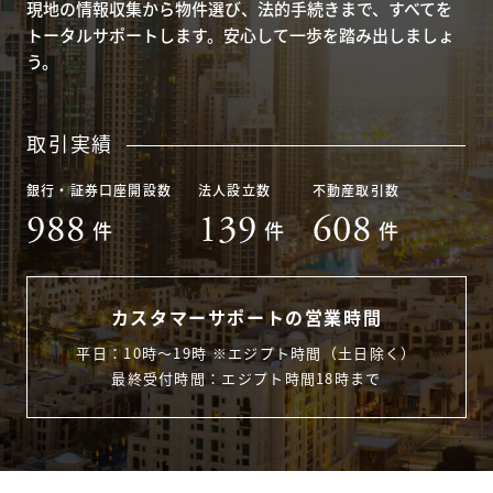
現地の情報収集から物件選び、法的手続きまで、すべてを
トータルサポートします。安心して一歩を踏み出しましょ
う。
取引実績
銀行・証券口座開設数
法人設立数
不動産取引数
988
139
608
件
件
件
カスタマーサポートの営業時間
平日：10時〜19時 ※エジプト時間（土日除く）
最終受付時間：エジプト時間18時まで