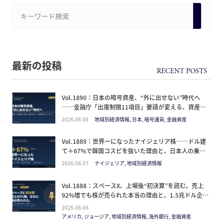
最新の投稿
Vol.1890：日本の暗号資産、“外に出せない”時代へ
──金融庁「出庫制限11項目」要請が変える、資産防
衛のタイムライン
2026.08.08
地域別経済情報, 日本, 暗号通貨, 金融資産
Vol.1889：世界一になったナイジェリア株──ドル建
て＋67%で韓国コスピを抜いた理由と、日本人の乗り
方
2026.08.07
ナイジェリア, 地域別経済情報
Vol.1888：スペースX、上場後“初決算”を読む。売上
92%増でも株が売られた本当の理由と、1.5兆ドル企業
の買い方。
2026.08.06
アメリカ, ジョージア, 地域別経済情報, 海外銀行, 金融資産