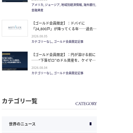
方。
アメリカ, ジョージア, 地域別経済情報, 海外銀行,
金融資産
【ゴールド会員限定】：ドバイに
「24,800戸」が降ってくる年──過去
20年で最大の引き渡しラッシュと、ミサ
2026.08.05
イルが崩した“安全神話”。2027年の供給
カテゴリーなし, ゴールド会員限定記事
ピークで、個人はどこに立つか
【ゴールド会員限定】：円が溶ける前に
──“下落ゼロ”のドル資産を、ケイマン
の生命保険で持つ。
2026.08.04
カテゴリーなし, ゴールド会員限定記事
カテゴリ一覧
世界のニュース