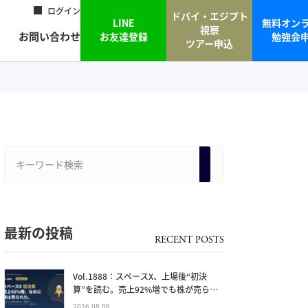
ログイン
ドバイ・エジプト
LINE
無料オン
視察
お問い合わせ
お友達登録
勉強会
ツアー申込
最新の投稿
Vol.1888：スペースX、上場後“初決
算”を読む。売上92%増でも株が売られ
た本当の理由と、1.5兆ドル企業の買い
2026.08.06