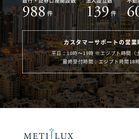
銀行・証券口座開設数
法人設立数
不動
988
139
6
件
件
カスタマーサポートの営業
平日：10時〜19時 ※エジプト時間（
最終受付時間：エジプト時間18