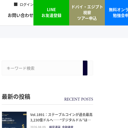
ログイン
ドバイ・エジプト
LINE
無料オン
視察
お問い合わせ
お友達登録
勉強会
ツアー申込
最新の投稿
Vol.1891：ステーブルコインが過去最高
3,230億ドルへ──“デジタルドル”は投
機から金融インフラになった。日本人が
2026.08.09
暗号通貨, 金融資産