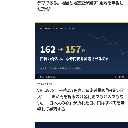
デマである。地図と地震史が崩す"距離を無視し
た恐怖"
2026.07.31
Vol.1885： 一時157円台、日米連携の"円買い介
入"──だが円を折るのは金利差でも介入でもな
い。「日本人の心」が折れた日、円はすべてを無
視して暴落する