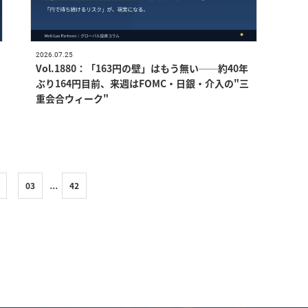
2026.07.25
Vol.1880：「163円の壁」はもう無い──約40年
ぶり164円目前、来週はFOMC・日銀・介入の"三
重会合ウィーク"
...
03
42