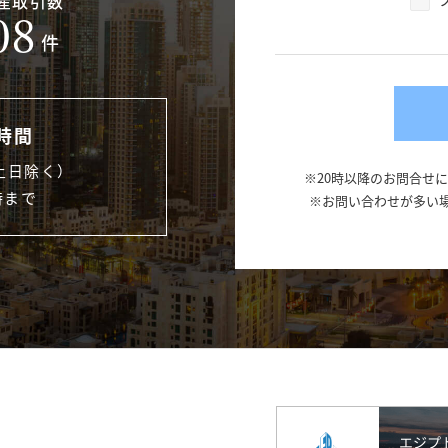
産取引数
08
件
時間
土日除く）
※20時以降のお問合せ
時まで
※お問い合わせが多い