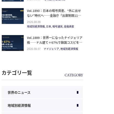
見るべきは価格ではなく「どの通貨の器
か」
Vol.1890：日本の暗号資産、“外に出せ
ない”時代へ──金融庁「出庫制限11項
目」要請が変える、資産防衛のタイムラ
2026.08.08
イン
地域別経済情報, 日本, 暗号通貨, 金融資産
Vol.1889：世界一になったナイジェリア
株──ドル建て＋67%で韓国コスピを抜
いた理由と、日本人の乗り方
2026.08.07
ナイジェリア, 地域別経済情報
カテゴリ一覧
世界のニュース
地域別経済情報