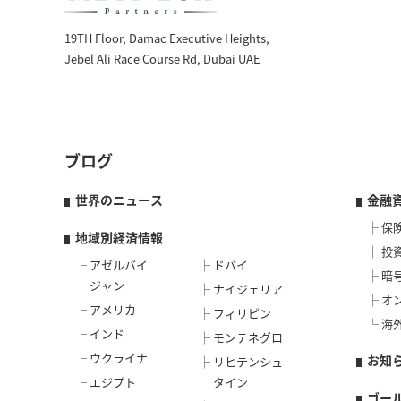
19TH Floor, Damac Executive Heights,
Jebel Ali Race Course Rd, Dubai UAE
ブログ
世界のニュース
金融
保
地域別経済情報
投
アゼルバイ
ドバイ
暗
ジャン
ナイジェリア
オ
アメリカ
フィリピン
海
インド
モンテネグロ
ウクライナ
お知
リヒテンシュ
エジプト
タイン
ゴー