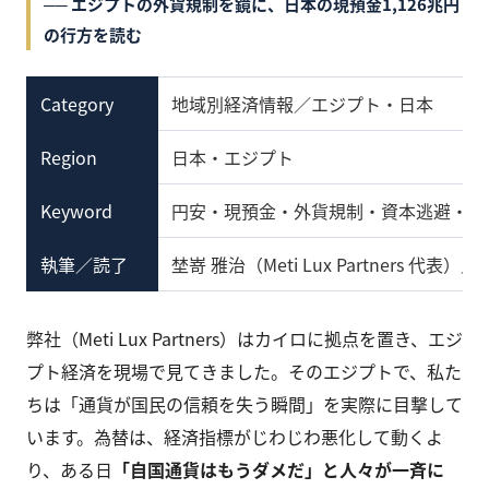
── エジプトの外貨規制を鏡に、日本の現預金1,126兆円
の行方を読む
Category
地域別経済情報／エジプト・日本
Region
日本・エジプト
Keyword
円安・現預金・外貨規制・資本逃避・通
執筆／読了
埜嵜 雅治（Meti Lux Partners 代表）／約
弊社（Meti Lux Partners）はカイロに拠点を置き、エジ
プト経済を現場で見てきました。そのエジプトで、私た
ちは「通貨が国民の信頼を失う瞬間」を実際に目撃して
います。為替は、経済指標がじわじわ悪化して動くよ
り、ある日
「自国通貨はもうダメだ」と人々が一斉に