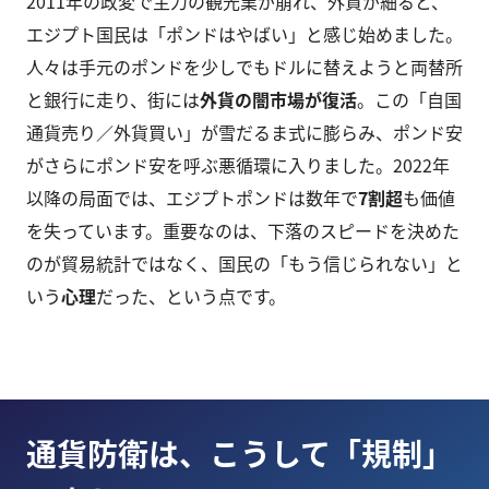
2011年の政変で主力の観光業が崩れ、外貨が細ると、
エジプト国民は「ポンドはやばい」と感じ始めました。
人々は手元のポンドを少しでもドルに替えようと両替所
と銀行に走り、街には
外貨の闇市場が復活
。この「自国
通貨売り／外貨買い」が雪だるま式に膨らみ、ポンド安
がさらにポンド安を呼ぶ悪循環に入りました。2022年
以降の局面では、エジプトポンドは数年で
7割超
も価値
を失っています。重要なのは、下落のスピードを決めた
のが貿易統計ではなく、国民の「もう信じられない」と
いう
心理
だった、という点です。
通貨防衛は、こうして「規制」