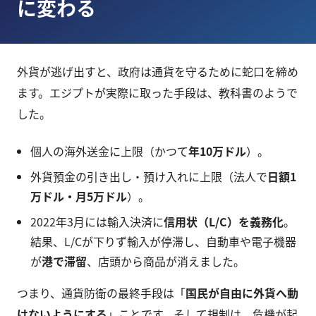
に変わる
外貨が逃げ出すと、政府は通貨を守るために蛇口を締め
ます。エジプトが実際に取った手段は、教科書のようで
した。
個人の海外送金に上限（かつて
年10万ドル
）。
外貨預金の引き出し・預け入れに上限（法人で
日額1
万ドル・月5万ドル
）。
2022年3月には輸入決済に
信用状（L/C）を義務化
。
結果、L/Cが下りず輸入が停滞し、自動車や電子機器
が
港で滞留
、店頭から商品が消えました。
つまり、通貨防衛の最終手段は「
国民が自由に外貨へ動
けないようにする
」ことです。そして規制は、危機が起