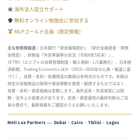
海外法人設立サポート
無料オンライン勉強会に参加する
MLPゴールド会員（限定情報）
主な参照情報源：
日本銀行「資金循環統計」（家計金融資産・現預
金残高）、財務省「外貨準備等の状況（令和8年5月末）」、
JETRO（エジプトの為替管理制度・輸入規制・L/C義務化）、日本経
済新聞、Trading Economics ほか（2015〜2026年の公表・報道に基
づく）。為替・金利・各種残高の数値は各時点のものです。本稿は
特定の金融商品の取得や資金移動を推奨・勧誘するものではなく、
為替・金利・資産価格は変動します。海外送金・外貨資産には税
務・法令上の留意点があります。投資・資産運用の最終判断はご自
身の責任で、最新情報をご確認のうえお願いいたします。
Meti Lux Partners ── Dubai · Cairo · Tbilisi · Lagos