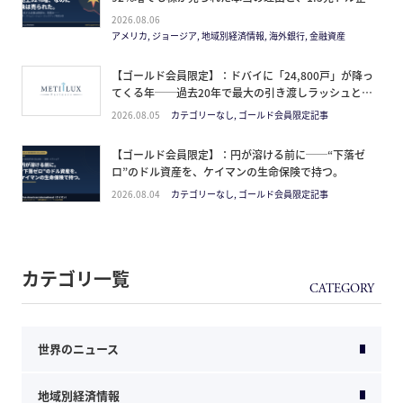
の買い方。
2026.08.06
アメリカ, ジョージア, 地域別経済情報, 海外銀行, 金融資産
【ゴールド会員限定】：ドバイに「24,800戸」が降っ
てくる年──過去20年で最大の引き渡しラッシュと、
ミサイルが崩した“安全神話”。2027年の供給ピーク
2026.08.05
カテゴリーなし, ゴールド会員限定記事
で、個人はどこに立つか
【ゴールド会員限定】：円が溶ける前に──“下落ゼ
ロ”のドル資産を、ケイマンの生命保険で持つ。
2026.08.04
カテゴリーなし, ゴールド会員限定記事
カテゴリ一覧
世界のニュース
地域別経済情報