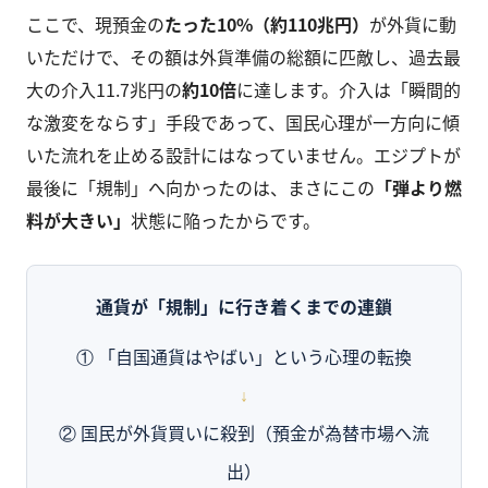
ここで、現預金の
たった10%（約110兆円）
が外貨に動
いただけで、その額は外貨準備の総額に匹敵し、過去最
大の介入11.7兆円の
約10倍
に達します。介入は「瞬間的
な激変をならす」手段であって、国民心理が一方向に傾
いた流れを止める設計にはなっていません。エジプトが
最後に「規制」へ向かったのは、まさにこの
「弾より燃
料が大きい」
状態に陥ったからです。
通貨が「規制」に行き着くまでの連鎖
① 「自国通貨はやばい」という心理の転換
↓
② 国民が外貨買いに殺到（預金が為替市場へ流
出）