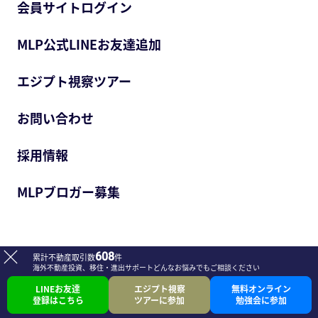
会員サイトログイン
MLP公式LINEお友達追加
エジプト視察ツアー
お問い合わせ
採用情報
MLPブロガー募集
608
累計不動産取引数
件
海外不動産投資、移住・進出サポート
どんなお悩みでもご相談ください
会社案内
プライバシーポリシー
LINEお友達
エジプト視察
無料オンライン
登録はこちら
ツアーに参加
勉強会に参加
© Meti Lux Partners.