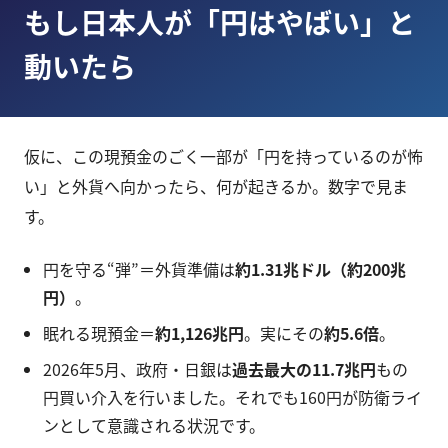
もし日本人が「円はやばい」と
動いたら
仮に、この現預金のごく一部が「円を持っているのが怖
い」と外貨へ向かったら、何が起きるか。数字で見ま
す。
円を守る“弾”＝外貨準備は
約1.31兆ドル（約200兆
円）
。
眠れる現預金＝
約1,126兆円
。実にその
約5.6倍
。
2026年5月、政府・日銀は
過去最大の11.7兆円
もの
円買い介入を行いました。それでも160円が防衛ライ
ンとして意識される状況です。