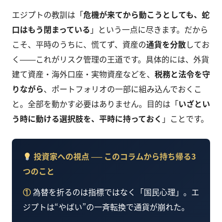
エジプトの教訓は「
危機が来てから動こうとしても、蛇
口はもう閉まっている
」という一点に尽きます。だから
こそ、平時のうちに、慌てず、資産の
通貨を分散
してお
く――これがリスク管理の王道です。具体的には、外貨
建て資産・海外口座・実物資産などを、
税務と法令を守
りながら
、ポートフォリオの一部に組み込んでおくこ
と。全部を動かす必要はありません。目的は「
いざとい
う時に動ける選択肢を、平時に持っておく
」ことです。
投資家への視点 ── このコラムから持ち帰る3
つのこと
①
為替を折るのは指標ではなく「国民心理」。エ
ジプトは“やばい”の一斉転換で通貨が崩れた。