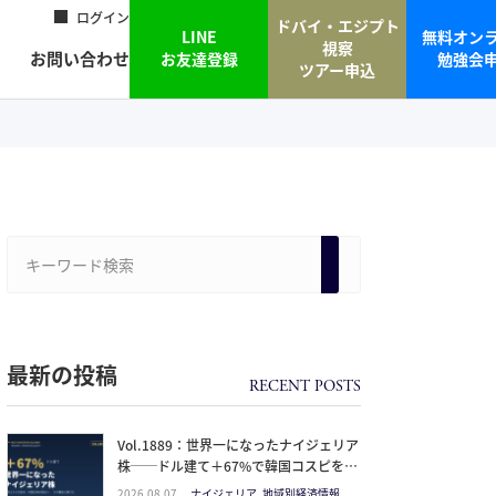
ログイン
ドバイ・エジプト
LINE
無料オン
視察
お問い合わせ
お友達登録
勉強会
ツアー申込
最新の投稿
Vol.1889：世界一になったナイジェリア
株──ドル建て＋67%で韓国コスピを抜
いた理由と、日本人の乗り方
2026.08.07
ナイジェリア, 地域別経済情報