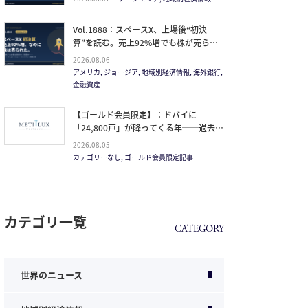
Vol.1888：スペースX、上場後“初決
算”を読む。売上92%増でも株が売られ
た本当の理由と、1.5兆ドル企業の買い
2026.08.06
方。
アメリカ, ジョージア, 地域別経済情報, 海外銀行,
金融資産
【ゴールド会員限定】：ドバイに
「24,800戸」が降ってくる年──過去
20年で最大の引き渡しラッシュと、ミサ
2026.08.05
イルが崩した“安全神話”。2027年の供給
カテゴリーなし, ゴールド会員限定記事
ピークで、個人はどこに立つか
カテゴリ一覧
世界のニュース