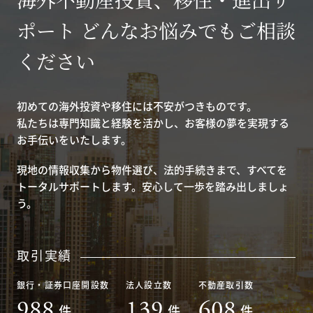
ポート どんなお悩みでもご相談
ください
初めての海外投資や移住には不安がつきものです。
私たちは専門知識と経験を活かし、お客様の夢を実現する
お手伝いをいたします。
現地の情報収集から物件選び、法的手続きまで、すべてを
トータルサポートします。安心して一歩を踏み出しましょ
う。
取引実績
銀行・証券口座開設数
法人設立数
不動産取引数
988
139
608
件
件
件