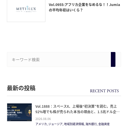
Vol.0955:アフリカ企業をなめるな！！Jumia
の平均年収はいくら？
最新の投稿
Vol.1888：スペースX、上場後“初決算”を読む。売上
92%増でも株が売られた本当の理由と、1.5兆ドル企業
の買い方。
2026.08.06
アメリカ, ジョージア, 地域別経済情報, 海外銀行, 金融資産