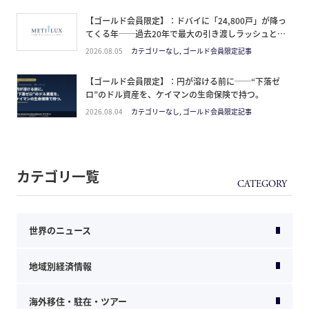
【ゴールド会員限定】：ドバイに「24,800戸」が降っ
てくる年──過去20年で最大の引き渡しラッシュと、
ミサイルが崩した“安全神話”。2027年の供給ピーク
2026.08.05
カテゴリーなし, ゴールド会員限定記事
で、個人はどこに立つか
【ゴールド会員限定】：円が溶ける前に──“下落ゼ
ロ”のドル資産を、ケイマンの生命保険で持つ。
2026.08.04
カテゴリーなし, ゴールド会員限定記事
カテゴリ一覧
世界のニュース
地域別経済情報
海外移住・駐在・ツアー