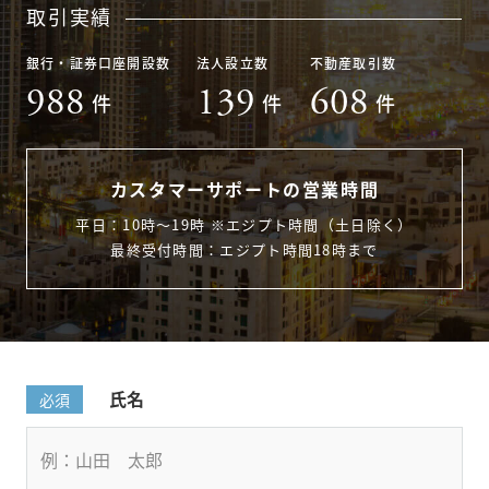
取引実績
銀行・証券口座開設数
法人設立数
不動産取引数
988
139
608
件
件
件
カスタマーサポートの営業時間
平日：10時〜19時 ※エジプト時間（土日除く）
最終受付時間：エジプト時間18時まで
氏名
必須