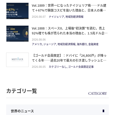
Vol.1889：世界一になったナイジェリア株──ドル建
て＋67%で韓国コスピを抜いた理由と、日本人の乗り
方
2026.08.07
ナイジェリア, 地域別経済情報
Vol.1888：スペースX、上場後“初決算”を読む。売上
92%増でも株が売られた本当の理由と、1.5兆ドル企業
の買い方。
2026.08.06
アメリカ, ジョージア, 地域別経済情報, 海外銀行, 金融資産
【ゴールド会員限定】：ドバイに「24,800戸」が降っ
てくる年──過去20年で最大の引き渡しラッシュと、
ミサイルが崩した“安全神話”。2027年の供給ピーク
2026.08.05
カテゴリーなし, ゴールド会員限定記事
で、個人はどこに立つか
カテゴリ一覧
世界のニュース