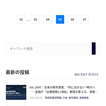
...
01
03
04
05
06
07
最新の投稿
Vol.1890：日本の暗号資産、“外に出せない”時代へ
──金融庁「出庫制限11項目」要請が変える、資産防
衛のタイムライン
2026.08.08
地域別経済情報, 日本, 暗号通貨, 金融資産