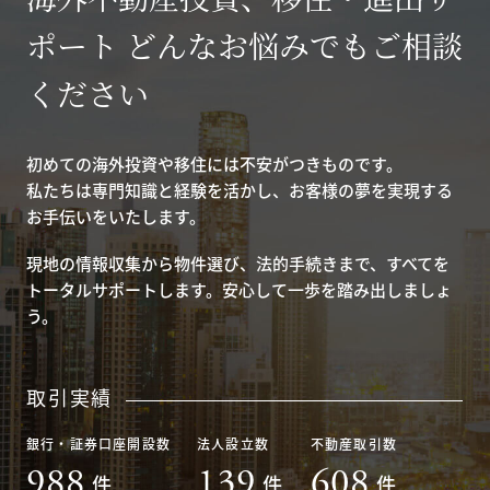
ポート どんなお悩みでもご相談
ください
初めての海外投資や移住には不安がつきものです。
私たちは専門知識と経験を活かし、お客様の夢を実現する
お手伝いをいたします。
現地の情報収集から物件選び、法的手続きまで、すべてを
トータルサポートします。安心して一歩を踏み出しましょ
う。
取引実績
銀行・証券口座開設数
法人設立数
不動産取引数
988
139
608
件
件
件