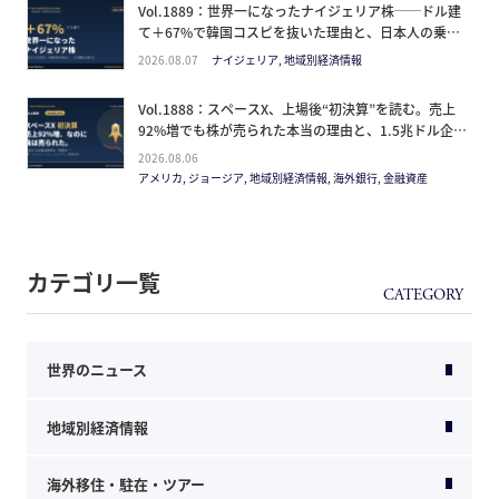
Vol.1889：世界一になったナイジェリア株──ドル建
て＋67%で韓国コスピを抜いた理由と、日本人の乗り
方
2026.08.07
ナイジェリア, 地域別経済情報
Vol.1888：スペースX、上場後“初決算”を読む。売上
92%増でも株が売られた本当の理由と、1.5兆ドル企業
の買い方。
2026.08.06
アメリカ, ジョージア, 地域別経済情報, 海外銀行, 金融資産
カテゴリ一覧
世界のニュース
地域別経済情報
海外移住・駐在・ツアー