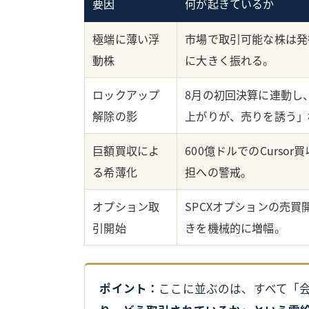
要因
何が起きているか
極端に薄い浮
市場で取引可能な株は発
動株
に大きく振れる。
ロックアップ
8月の初回決算に連動し
解除の影
上がりが、売りを誘う」
巨額買収によ
600億ドルでのCurso
る希薄化
担への警戒。
オプション取
SPCXオプションの売
引開始
きを機械的に増幅。
ポイント：
ここに並ぶのは、すべて「