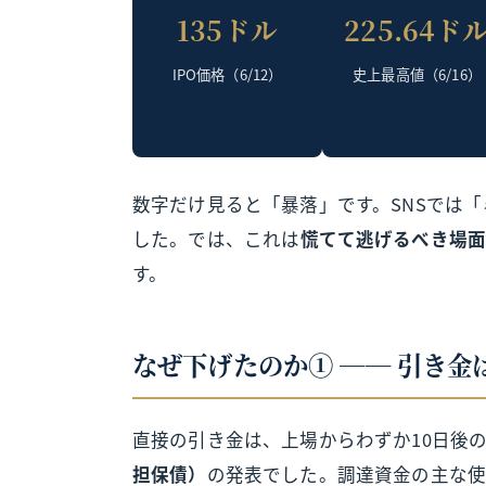
135ドル
225.64ド
IPO価格（6/12）
史上最高値（6/16）
数字だけ見ると「暴落」です。SNSでは
した。では、これは
慌てて逃げるべき場
す。
なぜ下げたのか① ── 引き
直接の引き金は、上場からわずか10日後
担保債）
の発表でした。調達資金の主な使