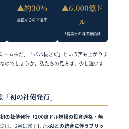
ル
▲約30%
▲6,000億ド
ル
高値からの下落率
3営業日の時価総額減
「ミーム株だ」「ババ抜きだ」という声も上がりま
面
なのでしょうか。私たちの見方は、少し違いま
金は「初の社債発行」
の
初の社債発行（200億ドル規模の投資適格・無
途は、2月に完了した
xAIとの統合に伴うブリッ