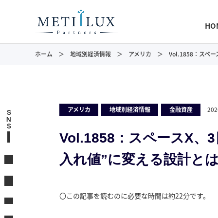
HO
ホーム
地域別経済情報
アメリカ
Vol.1858：
アメリカ
,
地域別経済情報
,
金融資産
202
S
N
S
Vol.1858：スペースX
入れ値”に変える設計と
〇この記事を読むのに必要な時間は約22分です。