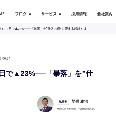
ME
ブログ
サービス
採用情報
会社案内
スペースX、3日で▲23%──「暴落」を"仕入れ値"に変える設計とは
6.06.24
、3日で▲23%──「暴落」を”仕
は
埜嵜 雅治
執筆者
Meti Lux Partners
代表取締役CEO