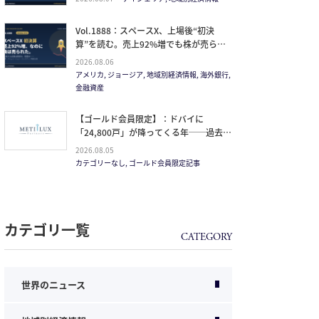
Vol.1888：スペースX、上場後“初決
算”を読む。売上92%増でも株が売られ
た本当の理由と、1.5兆ドル企業の買い
2026.08.06
方。
アメリカ, ジョージア, 地域別経済情報, 海外銀行,
金融資産
【ゴールド会員限定】：ドバイに
「24,800戸」が降ってくる年──過去
20年で最大の引き渡しラッシュと、ミサ
2026.08.05
イルが崩した“安全神話”。2027年の供給
カテゴリーなし, ゴールド会員限定記事
ピークで、個人はどこに立つか
カテゴリ一覧
世界のニュース