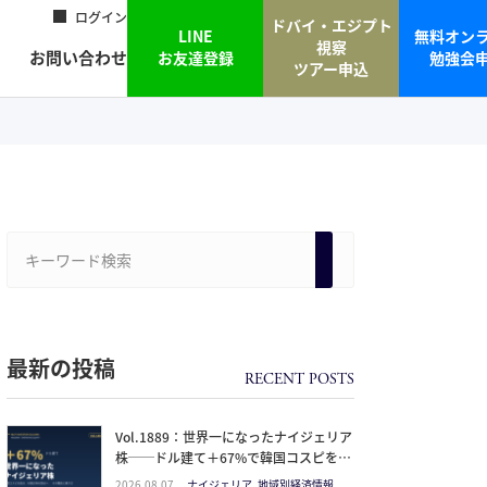
ログイン
ドバイ・エジプト
LINE
無料オン
視察
お問い合わせ
お友達登録
勉強会
ツアー申込
最新の投稿
Vol.1889：世界一になったナイジェリア
株──ドル建て＋67%で韓国コスピを抜
いた理由と、日本人の乗り方
2026.08.07
ナイジェリア, 地域別経済情報