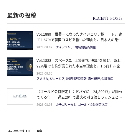
最新の投稿
Vol.1889：世界一になったナイジェリア株──ドル建
て＋67%で韓国コスピを抜いた理由と、日本人の乗り
方
2026.08.07
ナイジェリア, 地域別経済情報
Vol.1888：スペースX、上場後“初決算”を読む。売上
92%増でも株が売られた本当の理由と、1.5兆ドル企業
の買い方。
2026.08.06
アメリカ, ジョージア, 地域別経済情報, 海外銀行, 金融資産
【ゴールド会員限定】：ドバイに「24,800戸」が降っ
てくる年──過去20年で最大の引き渡しラッシュと、
ミサイルが崩した“安全神話”。2027年の供給ピーク
2026.08.05
カテゴリーなし, ゴールド会員限定記事
で、個人はどこに立つか