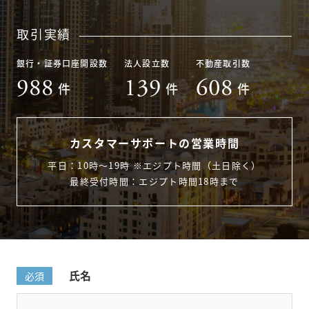
取引実績
銀行・証券口座開設数
法人設立数
不動産取引数
988
139
608
件
件
件
カスタマーサポートの営業時間
平日：10時〜19時 ※エジプト時間（土日除く）
最終受付時間：エジプト時間18時まで
氏名
必須