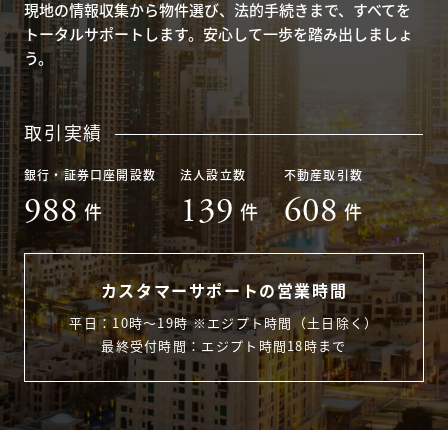
現地の情報収集から物件選び、法的手続きまで、すべてを
トータルサポートします。安心して一歩を踏み出しましょ
う。
取引実績
銀行・証券口座開設数
法人設立数
不動産取引数
988
139
608
件
件
件
カスタマーサポートの営業時間
平日：10時〜19時 ※エジプト時間（土日除く）
最終受付時間：エジプト時間18時まで