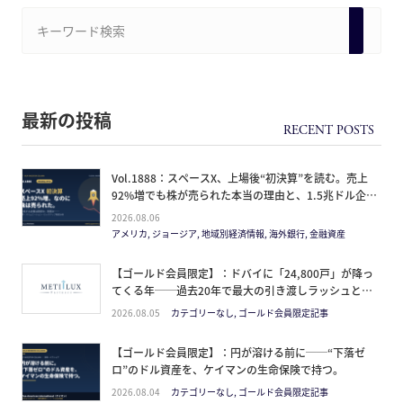
最新の投稿
Vol.1888：スペースX、上場後“初決算”を読む。売上
92%増でも株が売られた本当の理由と、1.5兆ドル企業
の買い方。
2026.08.06
アメリカ, ジョージア, 地域別経済情報, 海外銀行, 金融資産
【ゴールド会員限定】：ドバイに「24,800戸」が降っ
てくる年──過去20年で最大の引き渡しラッシュと、
ミサイルが崩した“安全神話”。2027年の供給ピーク
2026.08.05
カテゴリーなし, ゴールド会員限定記事
で、個人はどこに立つか
【ゴールド会員限定】：円が溶ける前に──“下落ゼ
ロ”のドル資産を、ケイマンの生命保険で持つ。
2026.08.04
カテゴリーなし, ゴールド会員限定記事