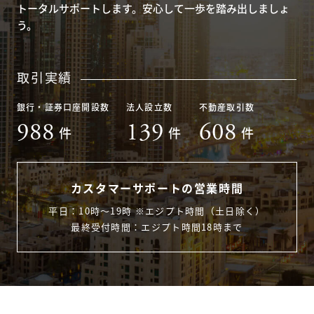
トータルサポートします。安心して一歩を踏み出しましょ
う。
取引実績
銀行・証券口座開設数
法人設立数
不動産取引数
988
139
608
件
件
件
カスタマーサポートの営業時間
平日：10時〜19時 ※エジプト時間（土日除く）
最終受付時間：エジプト時間18時まで