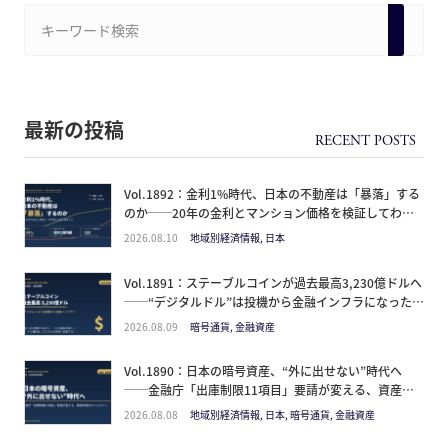
最新の投稿
Vol.1892：金利1%時代、日本の不動産は「暴落」する
のか──20年の金利とマンション価格を検証してわ
かった、円建て資産の”出口リスク”
2026.08.10
地域別経済情報, 日本
Vol.1891：ステーブルコインが過去最高3,230億ドルへ
──“デジタルドル”は投機から金融インフラになった。
日本人が見るべきは価格ではなく「どの通貨の器か」
2026.08.09
暗号通貨, 金融資産
Vol.1890：日本の暗号資産、“外に出せない”時代へ
──金融庁「出庫制限11項目」要請が変える、資産防
衛のタイムライン
2026.08.08
地域別経済情報, 日本, 暗号通貨, 金融資産