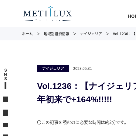
HO
ホーム
地域別経済情報
ナイジェリア
Vol.1236
ナイジェリア
2023.05.31
S
N
S
Vol.1236：【ナイジ
年初来で+164%!!!!!
〇この記事を読むのに必要な時間は約2分です。