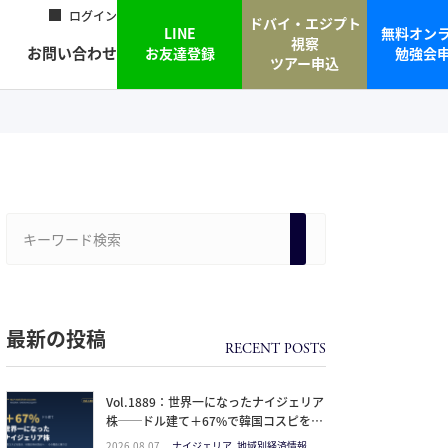
ログイン
ドバイ・エジプト
LINE
無料オン
視察
お問い合わせ
お友達登録
勉強会
ツアー申込
最新の投稿
Vol.1889：世界一になったナイジェリア
株──ドル建て＋67%で韓国コスピを抜
いた理由と、日本人の乗り方
2026.08.07
ナイジェリア, 地域別経済情報