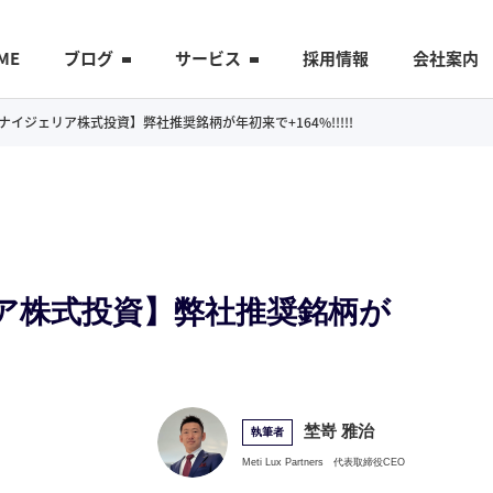
ME
ブログ
サービス
採用情報
会社案内
：【ナイジェリア株式投資】弊社推奨銘柄が年初来で+164%!!!!!
ェリア株式投資】弊社推奨銘柄が
埜嵜 雅治
執筆者
Meti Lux Partners
代表取締役CEO