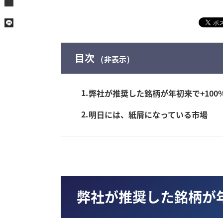
目次
非表示
1
弊社が推奨した銘柄が年初来で+100
2
明日には、紙屑になっている市場
弊社が推奨した銘柄が年