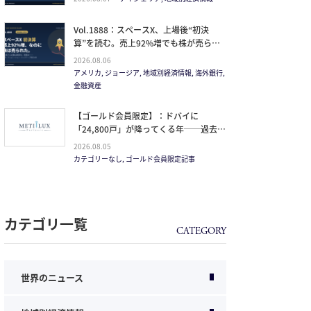
Vol.1888：スペースX、上場後“初決
算”を読む。売上92%増でも株が売られ
た本当の理由と、1.5兆ドル企業の買い
2026.08.06
方。
アメリカ, ジョージア, 地域別経済情報, 海外銀行,
金融資産
【ゴールド会員限定】：ドバイに
「24,800戸」が降ってくる年──過去
20年で最大の引き渡しラッシュと、ミサ
2026.08.05
イルが崩した“安全神話”。2027年の供給
カテゴリーなし, ゴールド会員限定記事
ピークで、個人はどこに立つか
カテゴリ一覧
世界のニュース