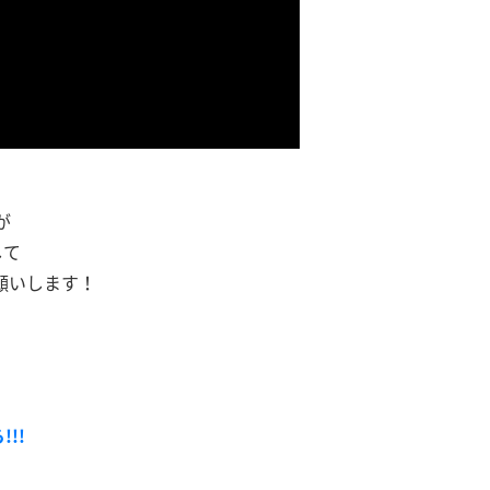
が
して
願いします！
!!