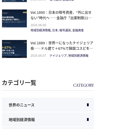
見るべきは価格ではなく「どの通貨の器
か」
Vol.1890：日本の暗号資産、“外に出せ
ない”時代へ──金融庁「出庫制限11項
目」要請が変える、資産防衛のタイムラ
2026.08.08
イン
地域別経済情報, 日本, 暗号通貨, 金融資産
Vol.1889：世界一になったナイジェリア
株──ドル建て＋67%で韓国コスピを抜
いた理由と、日本人の乗り方
2026.08.07
ナイジェリア, 地域別経済情報
カテゴリ一覧
世界のニュース
地域別経済情報