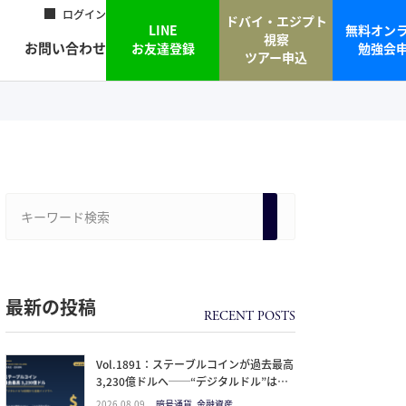
ログイン
ドバイ・エジプト
LINE
無料オン
視察
お問い合わせ
お友達登録
勉強会
ツアー申込
最新の投稿
Vol.1891：ステーブルコインが過去最高
3,230億ドルへ──“デジタルドル”は投
機から金融インフラになった。日本人が
2026.08.09
暗号通貨, 金融資産