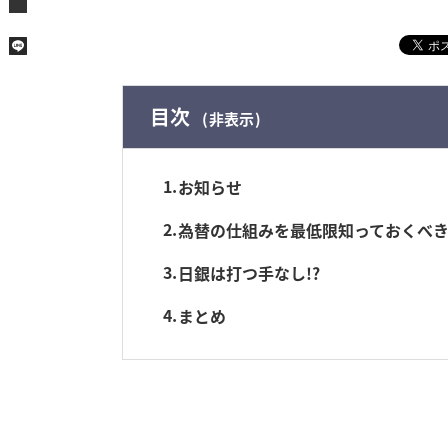
目次
非表示
1
お知らせ
2
為替の仕組みを最低限知っておくべ
3
日銀は打つ手なし!?
4
まとめ