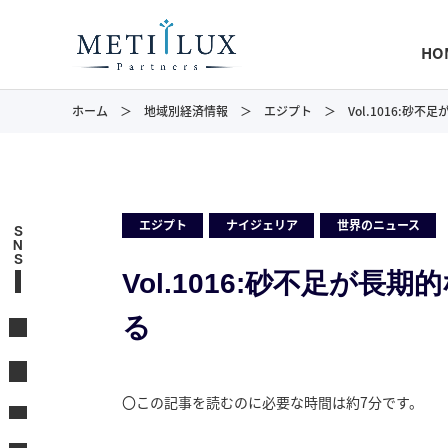
HO
ホーム
地域別経済情報
エジプト
Vol.1016:
エジプト
,
ナイジェリア
,
世界のニュース
S
N
S
Vol.1016:砂不足が
る
〇この記事を読むのに必要な時間は約7分です。