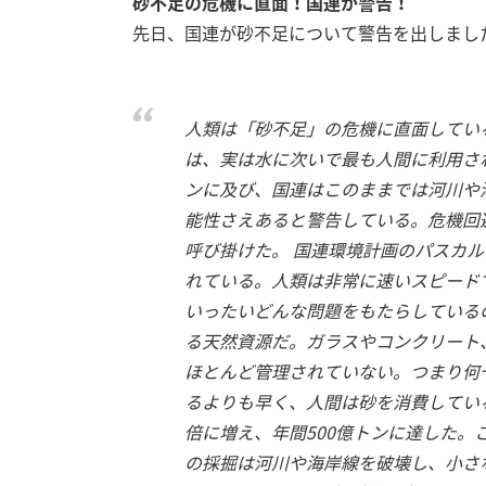
砂不足の危機に直面！国連が警告！
先日、国連が砂不足について警告を出しました
人類は「砂不足」の危機に直面してい
は、実は水に次いで最も人間に利用され
ンに及び、国連はこのままでは河川や
能性さえあると警告している。危機回
呼び掛けた。 国連環境計画のパスカ
れている。人類は非常に速いスピード
いったいどんな問題をもたらしている
る天然資源だ。ガラスやコンクリート
ほとんど管理されていない。つまり何
るよりも早く、人間は砂を消費している
倍に増え、年間500億トンに達した。
の採掘は河川や海岸線を破壊し、小さ