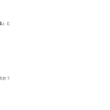
る』
と
のか？