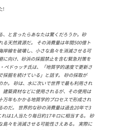
!
る、と言ったらあなたは驚くだろうか。砂
る天然資源だ。 その消費量は年間500億ト
海岸線を破壊し、小さな島々を消滅させる可
避に向け、砂浜の採掘禁止を含む緊急対策を
ル・ペドゥッチ氏は、「地質学的速度で更新さ
で採掘を続けている」と話す。 砂の採取が
のか。 砂は、水に次いで世界で最も利用され
、建築資材などに使用されるが、その使用は
十万年もかかる地質学的プロセスで形成され
のだ。 世界的な砂の消費量は過去20年で3
これは1人当たり毎日約17キロに相当する。 砂
な島々を消滅させる可能性さえある。 実際に