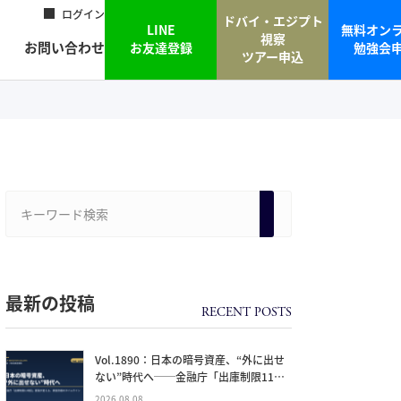
ログイン
ドバイ・エジプト
LINE
無料オン
視察
お問い合わせ
お友達登録
勉強会
ツアー申込
最新の投稿
Vol.1890：日本の暗号資産、“外に出せ
ない”時代へ──金融庁「出庫制限11項
目」要請が変える、資産防衛のタイムラ
2026.08.08