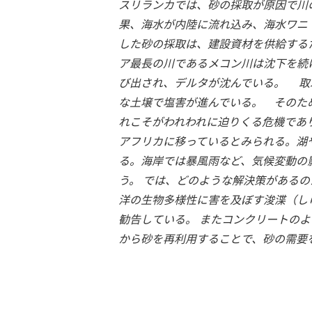
スリランカでは、砂の採取が原因で川
果、海水が内陸に流れ込み、海水ワニ
した砂の採取は、建設資材を供給する
ア最長の川であるメコン川は沈下を続
び出され、デルタが沈んでいる。 取
な土壌で塩害が進んでいる。 そのた
れこそがわれわれに迫りくる危機であ
アフリカに移っているとみられる。湖
る。海岸では暴風雨など、気候変動の
う。 では、どのような解決策があるの
洋の生物多様性に害を及ぼす浚渫（し
勧告している。 またコンクリートの
から砂を再利用することで、砂の需要