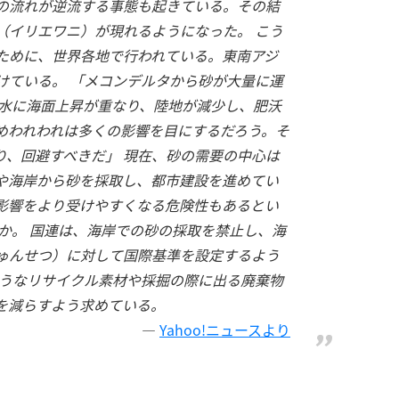
の流れが逆流する事態も起きている。その結
（イリエワニ）が現れるようになった。 こう
ために、世界各地で行われている。東南アジ
けている。 「メコンデルタから砂が大量に運
水に海面上昇が重なり、陸地が減少し、肥沃
めわれわれは多くの影響を目にするだろう。そ
り、回避すべきだ」 現在、砂の需要の中心は
や海岸から砂を採取し、都市建設を進めてい
影響をより受けやすくなる危険性もあるとい
か。 国連は、海岸での砂の採取を禁止し、海
ゅんせつ）に対して国際基準を設定するよう
ようなリサイクル素材や採掘の際に出る廃棄物
を減らすよう求めている。
Yahoo!ニュースより