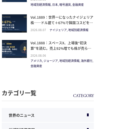
イン
地域別経済情報, 日本, 暗号通貨, 金融資産
Vol.1889：世界一になったナイジェリア
株──ドル建て＋67%で韓国コスピを抜
いた理由と、日本人の乗り方
2026.08.07
ナイジェリア, 地域別経済情報
Vol.1888：スペースX、上場後“初決
算”を読む。売上92%増でも株が売られ
た本当の理由と、1.5兆ドル企業の買い
2026.08.06
方。
アメリカ, ジョージア, 地域別経済情報, 海外銀行,
金融資産
カテゴリ一覧
世界のニュース