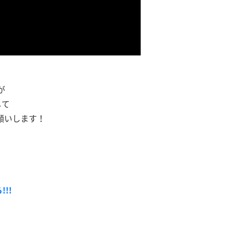
が
して
願いします！
!!