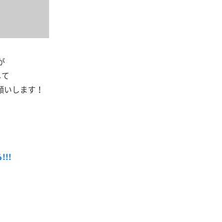
が
して
願いします！
!!