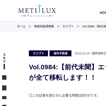
HO
ホーム
地域別経済情報
エジプト
Vol.0984:
エジプト
,
海外不動産
2022.03.19
（最終更新
S
N
S
Vol.0984:【前代未
が全て移転します！！
〇この記事を読むのに必要な時間は約5分です。