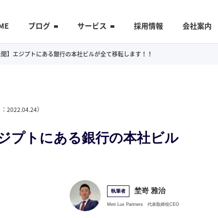
ME
ブログ
サービス
採用情報
会社案内
【前代未聞】エジプトにある銀行の本社ビルが全て移転します！！
日：
2022.04.24
）
聞】エジプトにある銀行の本社ビル
埜嵜 雅治
執筆者
Meti Lux Partners
代表取締役CEO