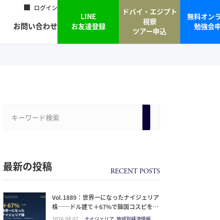
ログイン
ドバイ・エジプト
LINE
無料オン
視察
お問い合わせ
お友達登録
勉強会
ツアー申込
最新の投稿
Vol.1889：世界一になったナイジェリア
株──ドル建て＋67%で韓国コスピを抜
いた理由と、日本人の乗り方
2026.08.07
ナイジェリア, 地域別経済情報