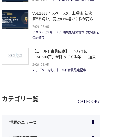
Vol.1888：スペースX、上場後“初決
算”を読む。売上92%増でも株が売られ
た本当の理由と、1.5兆ドル企業の買い
2026.08.06
方。
アメリカ, ジョージア, 地域別経済情報, 海外銀行,
金融資産
【ゴールド会員限定】：ドバイに
「24,800戸」が降ってくる年──過去
20年で最大の引き渡しラッシュと、ミサ
2026.08.05
イルが崩した“安全神話”。2027年の供給
カテゴリーなし, ゴールド会員限定記事
ピークで、個人はどこに立つか
カテゴリ一覧
世界のニュース