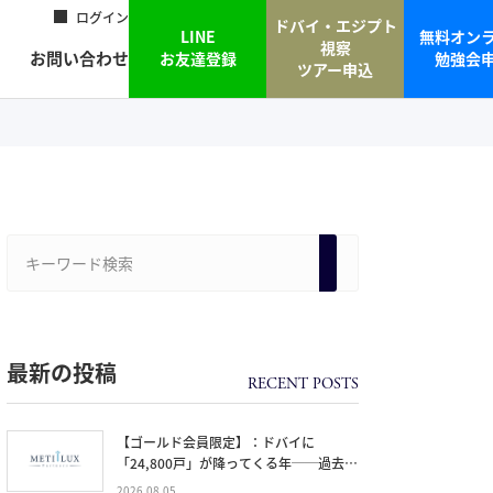
ログイン
ドバイ・エジプト
LINE
無料オン
視察
お問い合わせ
お友達登録
勉強会
ツアー申込
最新の投稿
【ゴールド会員限定】：ドバイに
「24,800戸」が降ってくる年──過去
20年で最大の引き渡しラッシュと、ミサ
2026.08.05