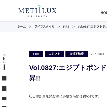
HO
ホーム
ライフスタイル
FIRE
Vol.0827:エジプト
FIRE
,
エジプト
,
海外不動産
2021.08.31
S
N
S
Vol.0827:エジプトポ
昇!!
〇この記事を読むのに必要な時間は約6分です。