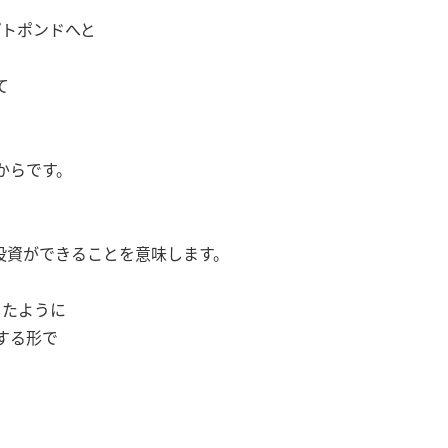
ジプトポンドへと
て
からです。
投資ができることを意味します。
したように
する形で