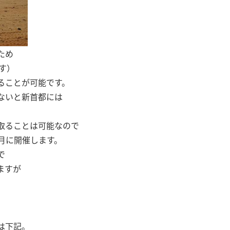
ため
す）
ることが可能です。
ないと新首都には
取ることは可能なので
0月に開催します。
で
ますが
は下記。