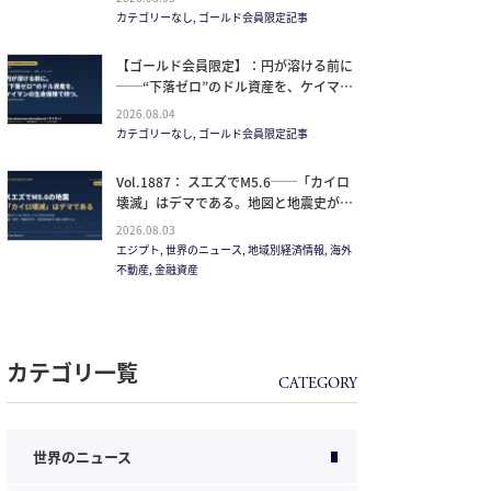
イルが崩した“安全神話”。2027年の供給
カテゴリーなし, ゴールド会員限定記事
ピークで、個人はどこに立つか
【ゴールド会員限定】：円が溶ける前に
──“下落ゼロ”のドル資産を、ケイマン
の生命保険で持つ。
2026.08.04
カテゴリーなし, ゴールド会員限定記事
Vol.1887： スエズでM5.6──「カイロ
壊滅」はデマである。地図と地震史が崩
す”距離を無視した恐怖”
2026.08.03
エジプト, 世界のニュース, 地域別経済情報, 海外
不動産, 金融資産
カテゴリ一覧
世界のニュース