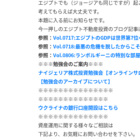
エジプトでも（ジョージアも同じですが）起
考えてもらえば大丈夫です。
本題に入る前にお知らせです。
今一押しのエジプト不動産投資のブログ記事
参照：
Vol.0717:エジプトのGDPは世界第7位へ
参照：
Vol.0718:最悪の危機を脱したから
参照：
Vol.0806:ランボルギーニの特別な部
※※※勉強会のご案内※※※
ナイジェリア株式投資勉強会【オンラインサ
【勉強会のアーカイブについて】
※※※※※※※※※※※※※※※
※※※※※※※※※※※※※※
ウクライナの銀行口座開設はこちら
※※※※※※※※※※※※※※
資産運用に関する様々なご相談は
下記より、お気軽にお問い合わせを下さい。