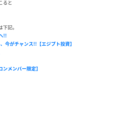
こると
は下記。
!!
こそ、今がチャンス!!【エジプト投資】
屋
ロンメンバー限定】