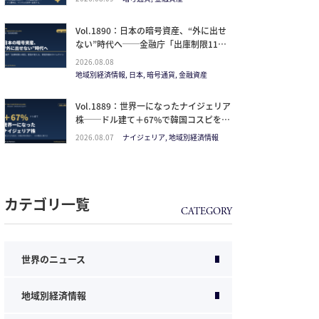
見るべきは価格ではなく「どの通貨の器
か」
Vol.1890：日本の暗号資産、“外に出せ
ない”時代へ──金融庁「出庫制限11項
目」要請が変える、資産防衛のタイムラ
2026.08.08
イン
地域別経済情報, 日本, 暗号通貨, 金融資産
Vol.1889：世界一になったナイジェリア
株──ドル建て＋67%で韓国コスピを抜
いた理由と、日本人の乗り方
2026.08.07
ナイジェリア, 地域別経済情報
カテゴリ一覧
世界のニュース
地域別経済情報