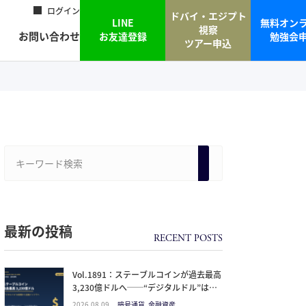
ログイン
ドバイ・エジプト
LINE
無料オン
視察
お問い合わせ
お友達登録
勉強会
ツアー申込
最新の投稿
Vol.1891：ステーブルコインが過去最高
3,230億ドルへ──“デジタルドル”は投
機から金融インフラになった。日本人が
2026.08.09
暗号通貨, 金融資産