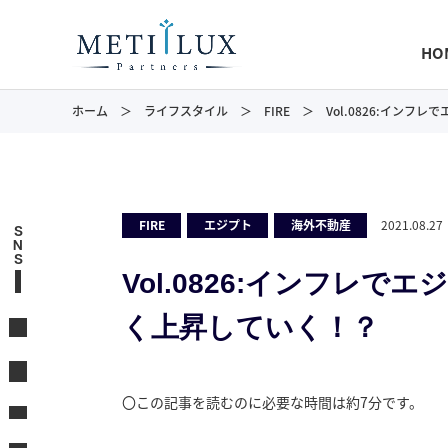
HO
ホーム
ライフスタイル
FIRE
Vol.0826:イン
FIRE
,
エジプト
,
海外不動産
2021.08.27
S
N
S
Vol.0826:インフレ
く上昇していく！？
〇この記事を読むのに必要な時間は約7分です。