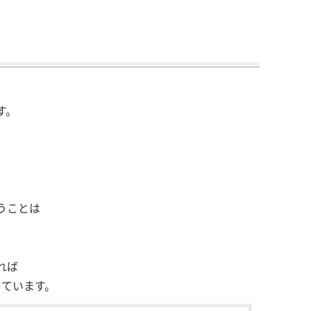
す。
うことは
）
れば
しています。