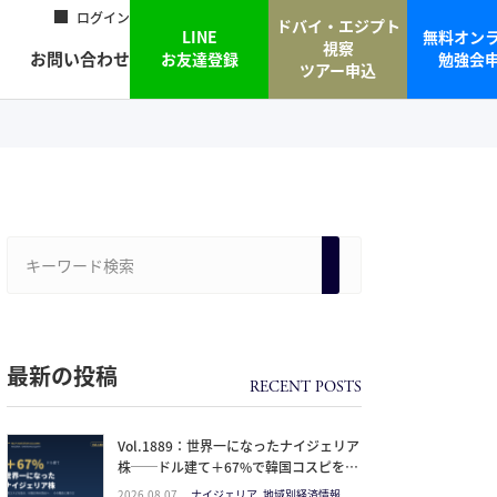
ログイン
ドバイ・エジプト
LINE
無料オン
視察
お問い合わせ
お友達登録
勉強会
ツアー申込
最新の投稿
Vol.1889：世界一になったナイジェリア
株──ドル建て＋67%で韓国コスピを抜
いた理由と、日本人の乗り方
2026.08.07
ナイジェリア, 地域別経済情報