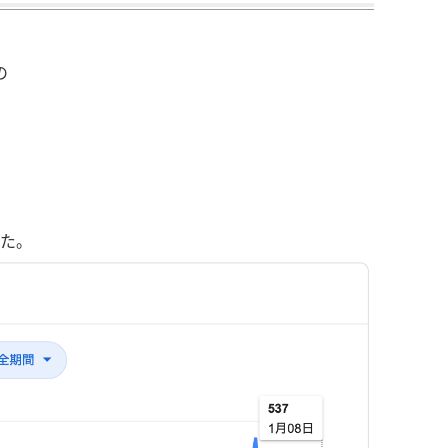
の
した。