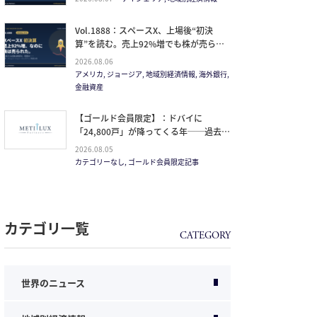
Vol.1888：スペースX、上場後“初決
算”を読む。売上92%増でも株が売られ
た本当の理由と、1.5兆ドル企業の買い
2026.08.06
方。
アメリカ, ジョージア, 地域別経済情報, 海外銀行,
金融資産
【ゴールド会員限定】：ドバイに
「24,800戸」が降ってくる年──過去
20年で最大の引き渡しラッシュと、ミサ
2026.08.05
イルが崩した“安全神話”。2027年の供給
カテゴリーなし, ゴールド会員限定記事
ピークで、個人はどこに立つか
カテゴリ一覧
世界のニュース