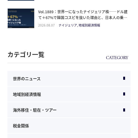
Vol.1889：世界一になったナイジェリア株──ドル建
て＋67%で韓国コスピを抜いた理由と、日本人の乗り
方
2026.08.07
ナイジェリア, 地域別経済情報
カテゴリ一覧
世界のニュース
地域別経済情報
海外移住・駐在・ツアー
税金関係