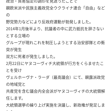
政治・貿易協定の調印を見送ったことで
親欧米派や民族主義政党全ウクライナ連合「自由」など
の
野党勢力などにより反政府運動が勃発しました。
2014年1月後半より、抗議者の中に武力抵抗を辞さない
とする立場の
グループが現れこれを制圧しようとする治安部隊との衝
突が発生
双方に死者が発生しました。
2月22日にヤヌコーヴィチ大統領が行方をくらませたこ
とを受け
ヴェルホーヴナ・ラーダ（最高議会）にて、親露派政党
の地域党と
共産党を含む議会内全会派がヤヌコーヴィチの大統領解
任します。
大統領選挙の繰り上げ実施を決議し、新政権が発足しま