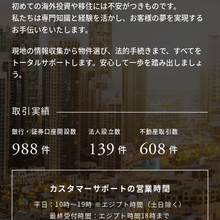
初めての海外投資や移住には不安がつきものです。
私たちは専門知識と経験を活かし、お客様の夢を実現する
お手伝いをいたします。
現地の情報収集から物件選び、法的手続きまで、すべてを
トータルサポートします。安心して一歩を踏み出しましょ
う。
取引実績
銀行・証券口座開設数
法人設立数
不動産取引数
988
139
608
件
件
件
カスタマーサポートの営業時間
平日：10時〜19時 ※エジプト時間（土日除く）
最終受付時間：エジプト時間18時まで