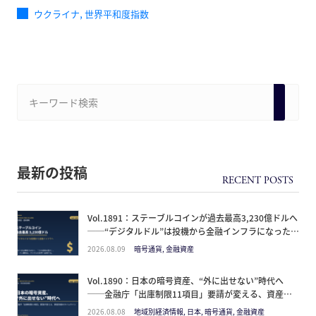
,
ウクライナ
世界平和度指数
最新の投稿
Vol.1891：ステーブルコインが過去最高3,230億ドルへ
──“デジタルドル”は投機から金融インフラになった。
日本人が見るべきは価格ではなく「どの通貨の器か」
2026.08.09
暗号通貨, 金融資産
Vol.1890：日本の暗号資産、“外に出せない”時代へ
──金融庁「出庫制限11項目」要請が変える、資産防
衛のタイムライン
2026.08.08
地域別経済情報, 日本, 暗号通貨, 金融資産