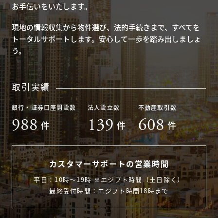
お手伝いをいたします。
現地の情報収集から物件選び、法的手続きまで、すべてを
トータルサポートします。安心して一歩を踏み出しましょ
う。
取引実績
銀行・証券口座開設数
法人設立数
不動産取引数
988
139
608
件
件
件
カスタマーサポートの営業時間
平日：10時〜19時 ※エジプト時間（土日除く）
最終受付時間：エジプト時間18時まで