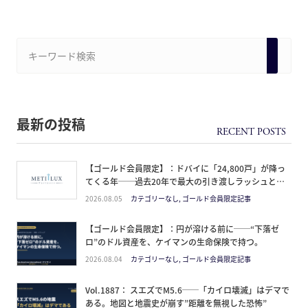
最新の投稿
【ゴールド会員限定】：ドバイに「24,800戸」が降っ
てくる年──過去20年で最大の引き渡しラッシュと、
ミサイルが崩した“安全神話”。2027年の供給ピーク
2026.08.05
カテゴリーなし, ゴールド会員限定記事
で、個人はどこに立つか
【ゴールド会員限定】：円が溶ける前に──“下落ゼ
ロ”のドル資産を、ケイマンの生命保険で持つ。
2026.08.04
カテゴリーなし, ゴールド会員限定記事
Vol.1887： スエズでM5.6──「カイロ壊滅」はデマで
ある。地図と地震史が崩す”距離を無視した恐怖”