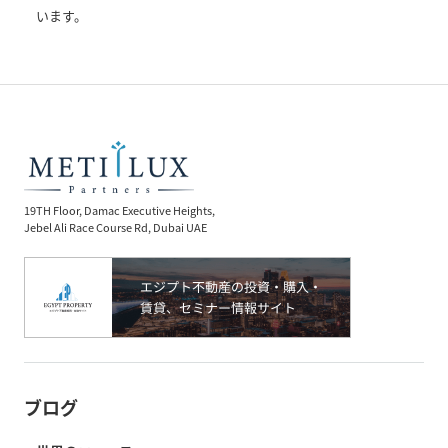
います。
19TH Floor, Damac Executive Heights,
Jebel Ali Race Course Rd, Dubai UAE
ブログ