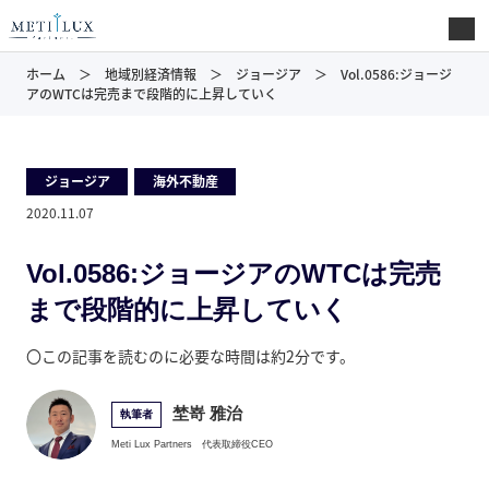
ホーム
地域別経済情報
ジョージア
Vol.0586:ジョージ
アのWTCは完売まで段階的に上昇していく
ジョージア
,
海外不動産
2020.11.07
Vol.0586:ジョージアのWTCは完売
まで段階的に上昇していく
〇この記事を読むのに必要な時間は約2分です。
埜嵜 雅治
執筆者
Meti Lux Partners
代表取締役CEO