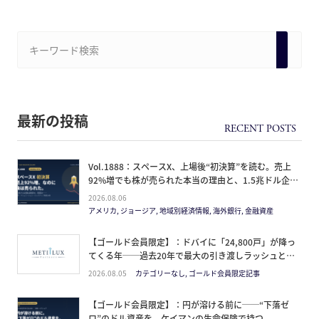
最新の投稿
Vol.1888：スペースX、上場後“初決算”を読む。売上
92%増でも株が売られた本当の理由と、1.5兆ドル企業
の買い方。
2026.08.06
アメリカ, ジョージア, 地域別経済情報, 海外銀行, 金融資産
【ゴールド会員限定】：ドバイに「24,800戸」が降っ
てくる年──過去20年で最大の引き渡しラッシュと、
ミサイルが崩した“安全神話”。2027年の供給ピーク
2026.08.05
カテゴリーなし, ゴールド会員限定記事
で、個人はどこに立つか
【ゴールド会員限定】：円が溶ける前に──“下落ゼ
ロ”のドル資産を、ケイマンの生命保険で持つ。