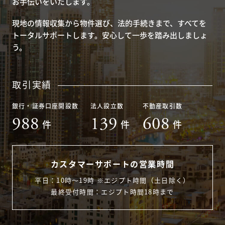
お手伝いをいたします。
現地の情報収集から物件選び、法的手続きまで、すべてを
トータルサポートします。安心して一歩を踏み出しましょ
う。
取引実績
銀行・証券口座開設数
法人設立数
不動産取引数
988
139
608
件
件
件
カスタマーサポートの営業時間
平日：10時〜19時 ※エジプト時間（土日除く）
最終受付時間：エジプト時間18時まで