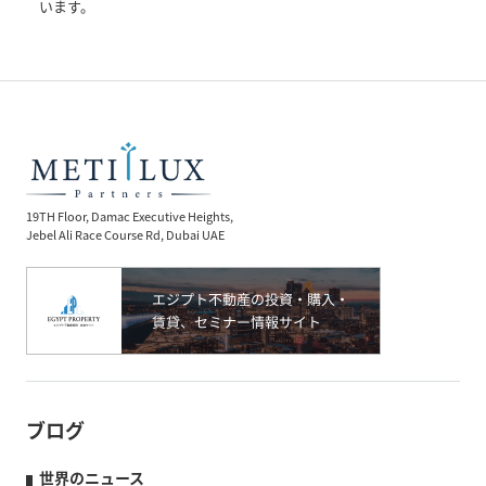
います。
19TH Floor, Damac Executive Heights,
Jebel Ali Race Course Rd, Dubai UAE
ブログ
世界のニュース