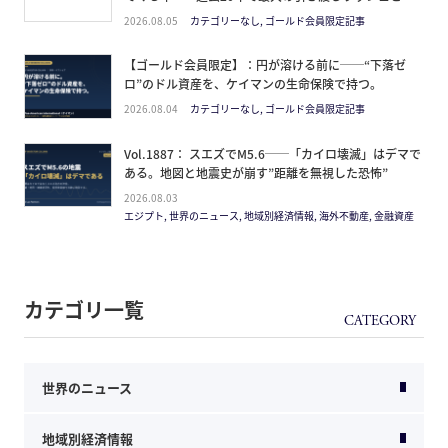
ミサイルが崩した“安全神話”。2027年の供給ピーク
2026.08.05
カテゴリーなし, ゴールド会員限定記事
で、個人はどこに立つか
【ゴールド会員限定】：円が溶ける前に──“下落ゼ
ロ”のドル資産を、ケイマンの生命保険で持つ。
2026.08.04
カテゴリーなし, ゴールド会員限定記事
Vol.1887： スエズでM5.6──「カイロ壊滅」はデマで
ある。地図と地震史が崩す”距離を無視した恐怖”
2026.08.03
エジプト, 世界のニュース, 地域別経済情報, 海外不動産, 金融資産
カテゴリ一覧
世界のニュース
地域別経済情報