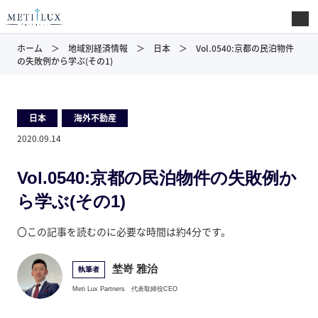
ホーム
地域別経済情報
日本
Vol.0540:京都の民泊物件
の失敗例から学ぶ(その1)
日本
,
海外不動産
2020.09.14
Vol.0540:京都の民泊物件の失敗例か
ら学ぶ(その1)
〇この記事を読むのに必要な時間は約4分です。
埜嵜 雅治
執筆者
Meti Lux Partners
代表取締役CEO