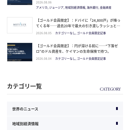
の買い方。
2026.08.06
アメリカ, ジョージア, 地域別経済情報, 海外銀行, 金融資産
【ゴールド会員限定】：ドバイに「24,800戸」が降っ
てくる年──過去20年で最大の引き渡しラッシュと、
ミサイルが崩した“安全神話”。2027年の供給ピーク
2026.08.05
カテゴリーなし, ゴールド会員限定記事
で、個人はどこに立つか
【ゴールド会員限定】：円が溶ける前に──“下落ゼ
ロ”のドル資産を、ケイマンの生命保険で持つ。
2026.08.04
カテゴリーなし, ゴールド会員限定記事
カテゴリ一覧
世界のニュース
地域別経済情報