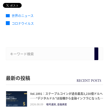
世界のニュース
コロナウイルス
最新の投稿
Vol.1891：ステーブルコインが過去最高3,230億ドルへ
──“デジタルドル”は投機から金融インフラになった。
日本人が見るべきは価格ではなく「どの通貨の器か」
2026.08.09
暗号通貨, 金融資産