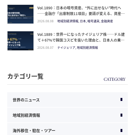
Vol.1890：日本の暗号資産、“外に出せない”時代へ
──金融庁「出庫制限11項目」要請が変える、資産防
衛のタイムライン
2026.08.08
地域別経済情報, 日本, 暗号通貨, 金融資産
Vol.1889：世界一になったナイジェリア株──ドル建
て＋67%で韓国コスピを抜いた理由と、日本人の乗り
方
2026.08.07
ナイジェリア, 地域別経済情報
カテゴリ一覧
世界のニュース
地域別経済情報
海外移住・駐在・ツアー