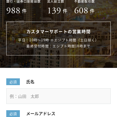
銀行・証券口座開設数
法人設立数
不動産取引数
988
139
608
件
件
件
カスタマーサポートの営業時間
平日：10時〜19時 ※エジプト時間（土日除く）
最終受付時間：エジプト時間18時まで
氏名
必須
メールアドレス
必須