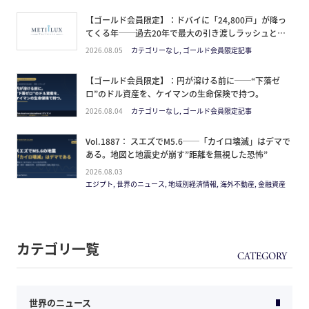
【ゴールド会員限定】：ドバイに「24,800戸」が降っ
てくる年──過去20年で最大の引き渡しラッシュと、
ミサイルが崩した“安全神話”。2027年の供給ピーク
2026.08.05
カテゴリーなし, ゴールド会員限定記事
で、個人はどこに立つか
【ゴールド会員限定】：円が溶ける前に──“下落ゼ
ロ”のドル資産を、ケイマンの生命保険で持つ。
2026.08.04
カテゴリーなし, ゴールド会員限定記事
Vol.1887： スエズでM5.6──「カイロ壊滅」はデマで
ある。地図と地震史が崩す”距離を無視した恐怖”
2026.08.03
エジプト, 世界のニュース, 地域別経済情報, 海外不動産, 金融資産
カテゴリ一覧
世界のニュース