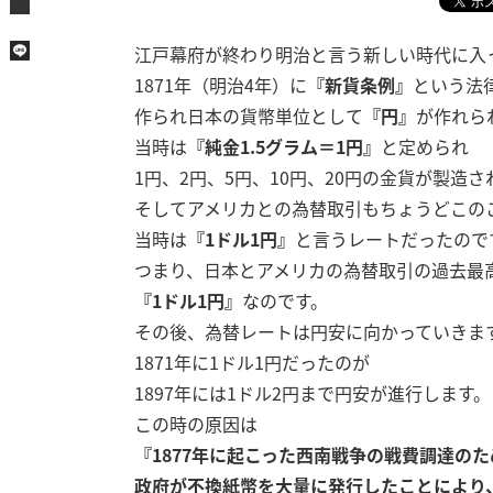
江戸幕府が終わり明治と言う新しい時代に入
1871年（明治4年）に
『新貨条例』
という法
作られ日本の貨幣単位として
『円』
が作れら
当時は
『純金1.5グラム＝1円』
と定められ
1円、2円、5円、10円、20円の金貨が製造
そしてアメリカとの為替取引もちょうどこの
当時は
『1ドル1円』
と言うレートだったので
つまり、日本とアメリカの為替取引の過去最
『1ドル1円』
なのです。
その後、為替レートは円安に向かっていきま
1871年に1ドル1円だったのが
1897年には1ドル2円まで円安が進行します。
この時の原因は
『1877年に起こった西南戦争の戦費調達のた
政府が不換紙幣を大量に発行したことにより