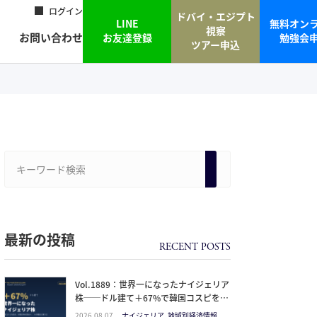
ログイン
ドバイ・エジプト
LINE
無料オン
視察
お問い合わせ
お友達登録
勉強会
ツアー申込
最新の投稿
Vol.1889：世界一になったナイジェリア
株──ドル建て＋67%で韓国コスピを抜
いた理由と、日本人の乗り方
2026.08.07
ナイジェリア, 地域別経済情報