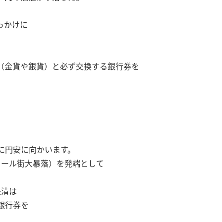
っかけに
（金貨や銀貨）と必ず交換する銀行券を
。
に円安に向かいます。
ウォール街大暴落）を発端として
是清は
銀行券を