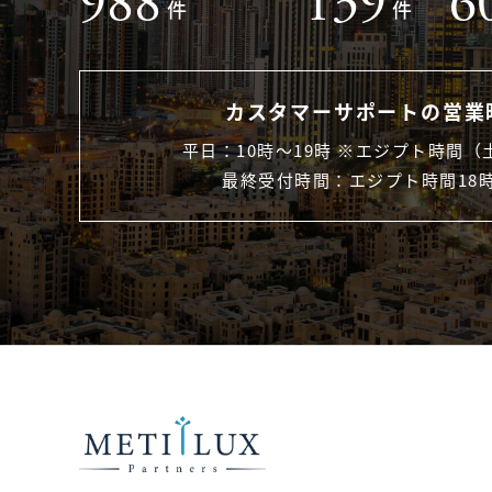
988
139
6
件
件
カスタマーサポートの営業
平日：10時〜19時 ※エジプト時間（
最終受付時間：エジプト時間18