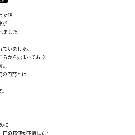
った後
律が
れました。
されていました。
ころから始まっており
す。
高の円高とは
す。
めに
、円の価値が下落した』