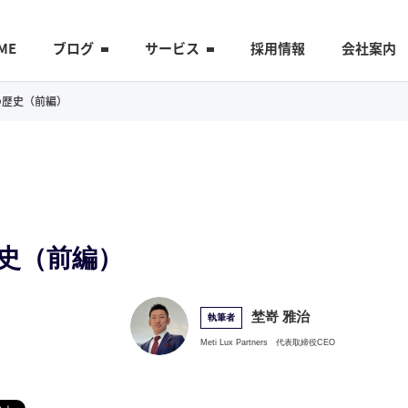
ME
ブログ
サービス
採用情報
会社案内
替の歴史（前編）
の歴史（前編）
埜嵜 雅治
執筆者
Meti Lux Partners
代表取締役CEO