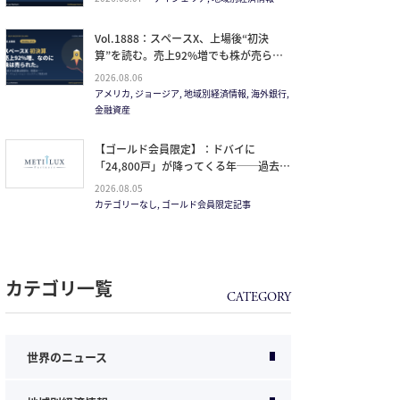
Vol.1888：スペースX、上場後“初決
算”を読む。売上92%増でも株が売られ
た本当の理由と、1.5兆ドル企業の買い
2026.08.06
方。
アメリカ, ジョージア, 地域別経済情報, 海外銀行,
金融資産
【ゴールド会員限定】：ドバイに
「24,800戸」が降ってくる年──過去
20年で最大の引き渡しラッシュと、ミサ
2026.08.05
イルが崩した“安全神話”。2027年の供給
カテゴリーなし, ゴールド会員限定記事
ピークで、個人はどこに立つか
カテゴリ一覧
世界のニュース