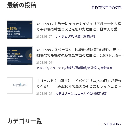
最新の投稿
Vol.1889：世界一になったナイジェリア株──ドル建
て＋67%で韓国コスピを抜いた理由と、日本人の乗り
方
2026.08.07
ナイジェリア, 地域別経済情報
Vol.1888：スペースX、上場後“初決算”を読む。売上
92%増でも株が売られた本当の理由と、1.5兆ドル企業
の買い方。
2026.08.06
アメリカ, ジョージア, 地域別経済情報, 海外銀行, 金融資産
【ゴールド会員限定】：ドバイに「24,800戸」が降っ
てくる年──過去20年で最大の引き渡しラッシュと、
ミサイルが崩した“安全神話”。2027年の供給ピーク
2026.08.05
カテゴリーなし, ゴールド会員限定記事
で、個人はどこに立つか
カテゴリ一覧