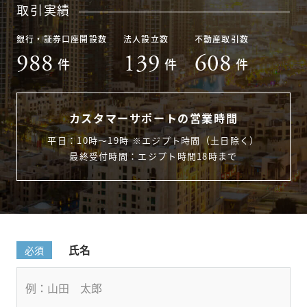
取引実績
銀行・証券口座開設数
法人設立数
不動産取引数
988
139
608
件
件
件
カスタマーサポートの営業時間
平日：10時〜19時 ※エジプト時間（土日除く）
最終受付時間：エジプト時間18時まで
氏名
必須