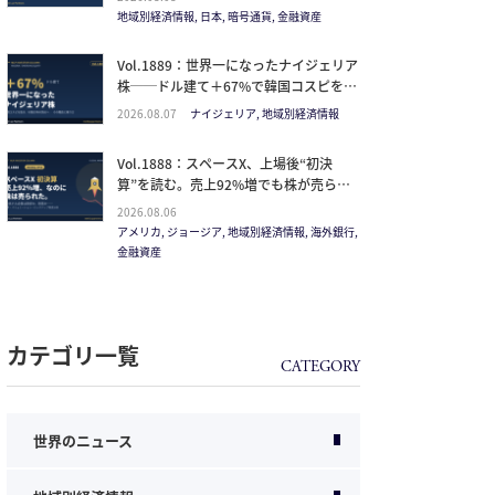
イン
地域別経済情報, 日本, 暗号通貨, 金融資産
Vol.1889：世界一になったナイジェリア
株──ドル建て＋67%で韓国コスピを抜
いた理由と、日本人の乗り方
2026.08.07
ナイジェリア, 地域別経済情報
Vol.1888：スペースX、上場後“初決
算”を読む。売上92%増でも株が売られ
た本当の理由と、1.5兆ドル企業の買い
2026.08.06
方。
アメリカ, ジョージア, 地域別経済情報, 海外銀行,
金融資産
カテゴリ一覧
世界のニュース