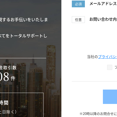
メールアドレス
必須
現するお手伝いをいたしま
お問い合わせ内
任意
べてをトータルサポートし
当社の
プライバシ
産取引数
08
件
時間
土日除く）
※20時以降のお問合せ