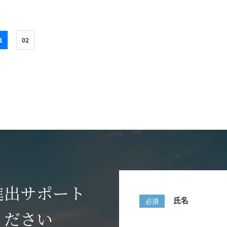
1
02
進出サポート
氏名
必須
ください