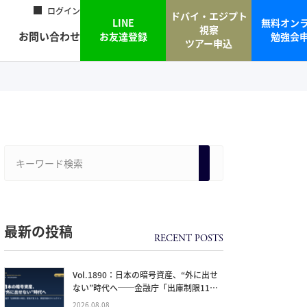
ログイン
ドバイ・エジプト
LINE
無料オン
視察
お問い合わせ
お友達登録
勉強会
ツアー申込
最新の投稿
Vol.1890：日本の暗号資産、“外に出せ
ない”時代へ──金融庁「出庫制限11項
目」要請が変える、資産防衛のタイムラ
2026.08.08