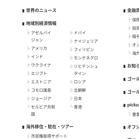
世界のニュース
金融
保
地域別経済情報
投
アゼルバイ
ドバイ
暗
ジャン
ナイジェリア
オ
アメリカ
フィリピン
海
インド
モンテネグロ
ウクライナ
お知
リヒテンシュ
エジプト
タイン
ゴー
エストニア
ロシア
コモロ諸島
北朝鮮
ゴー
ジョージア
日本
picku
セルビア共和
香港
国
重
海外移住・駐在・ツアー
オフ
市民権取得サポート