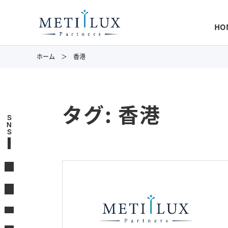
HO
ホーム
香港
タグ:
香港
S
N
S