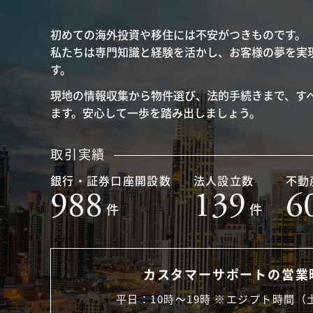
初めての海外投資や移住には不安がつきものです。
私たちは専門知識と経験を活かし、お客様の夢を実
す。
現地の情報収集から物件選び、法的手続きまで、す
ます。安心して一歩を踏み出しましょう。
取引実績
銀行・証券口座開設数
法人設立数
不動
988
139
6
件
件
カスタマーサポートの営業
平日：10時〜19時 ※エジプト時間（