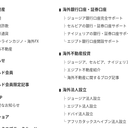
資産
海外銀行口座・証券口座
険
ジョージア銀行口座完全サポート
資詐欺
セルビアの銀行・証券口座サポート
号通貨
ナイジェリアの銀行・証券口座サポ
ンラインカジノ・海外FX
エジプト銀行口座開設サポート
外不動産
海外不動産投資
らせ
ジョージア、セルビア、ナイジェリ
エジプト不動産紹介
ルド会員
海外不動産に関するブログ記事
ルド会員限定記事
海外法人設立
p
ジョージア法人設立
要なお知らせ
エジプト法人設立
ドバイ法人設立
ショア
アフリカタックスヘイブン法人設立