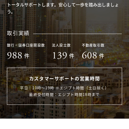
トータルサポートします。安心して一歩を踏み出しましょ
う。
取引実績
銀行・証券口座開設数
法人設立数
不動産取引数
988
139
608
件
件
件
カスタマーサポートの営業時間
平日：10時〜19時 ※エジプト時間（土日除く）
最終受付時間：エジプト時間18時まで