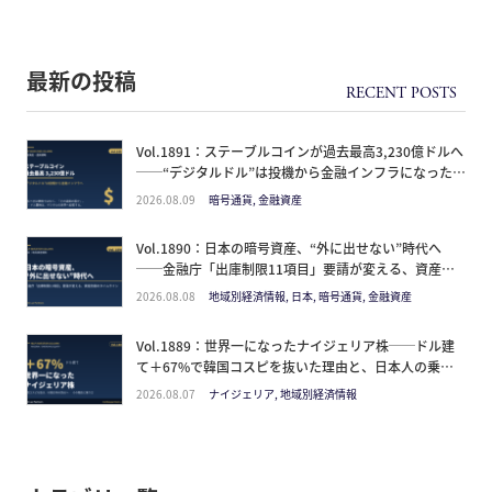
最新の投稿
Vol.1891：ステーブルコインが過去最高3,230億ドルへ
──“デジタルドル”は投機から金融インフラになった。
日本人が見るべきは価格ではなく「どの通貨の器か」
2026.08.09
暗号通貨, 金融資産
Vol.1890：日本の暗号資産、“外に出せない”時代へ
──金融庁「出庫制限11項目」要請が変える、資産防
衛のタイムライン
2026.08.08
地域別経済情報, 日本, 暗号通貨, 金融資産
Vol.1889：世界一になったナイジェリア株──ドル建
て＋67%で韓国コスピを抜いた理由と、日本人の乗り
方
2026.08.07
ナイジェリア, 地域別経済情報