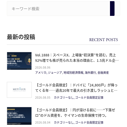
最新の投稿
Vol.1888：スペースX、上場後“初決算”を読む。売上
92%増でも株が売られた本当の理由と、1.5兆ドル企業
の買い方。
2026.08.06
アメリカ, ジョージア, 地域別経済情報, 海外銀行, 金融資産
【ゴールド会員限定】：ドバイに「24,800戸」が降っ
てくる年──過去20年で最大の引き渡しラッシュと、
ミサイルが崩した“安全神話”。2027年の供給ピーク
2026.08.05
カテゴリーなし, ゴールド会員限定記事
で、個人はどこに立つか
【ゴールド会員限定】：円が溶ける前に──“下落ゼ
ロ”のドル資産を、ケイマンの生命保険で持つ。
2026.08.04
カテゴリーなし, ゴールド会員限定記事