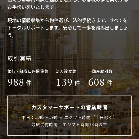
お手伝いをいたします。
現地の情報収集から物件選び、法的手続きまで、すべてを
トータルサポートします。安心して一歩を踏み出しましょ
う。
取引実績
銀行・証券口座開設数
法人設立数
不動産取引数
988
139
608
件
件
件
カスタマーサポートの営業時間
平日：10時〜19時 ※エジプト時間（土日除く）
最終受付時間：エジプト時間18時まで