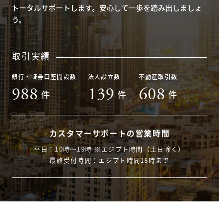
トータルサポートします。安心して一歩を踏み出しましょ
う。
取引実績
銀行・証券口座開設数
法人設立数
不動産取引数
988
139
608
件
件
件
カスタマーサポートの営業時間
平日：10時〜19時 ※エジプト時間（土日除く）
最終受付時間：エジプト時間18時まで