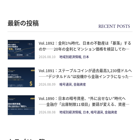
最新の投稿
Vol.1892：金利1%時代、日本の不動産は「暴落」する
のか──20年の金利とマンション価格を検証してわ
かった、円建て資産の”出口リスク”
2026.08.10
地域別経済情報, 日本
Vol.1891：ステーブルコインが過去最高3,230億ドルへ
──“デジタルドル”は投機から金融インフラになった。
日本人が見るべきは価格ではなく「どの通貨の器か」
2026.08.09
暗号通貨, 金融資産
Vol.1890：日本の暗号資産、“外に出せない”時代へ
──金融庁「出庫制限11項目」要請が変える、資産防
衛のタイムライン
2026.08.08
地域別経済情報, 日本, 暗号通貨, 金融資産