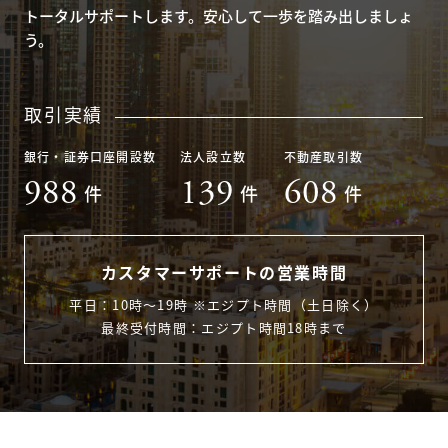
トータルサポートします。安心して一歩を踏み出しましょ
う。
取引実績
銀行・証券口座開設数
法人設立数
不動産取引数
988
139
608
件
件
件
カスタマーサポートの営業時間
平日：10時〜19時 ※エジプト時間（土日除く）
最終受付時間：エジプト時間18時まで