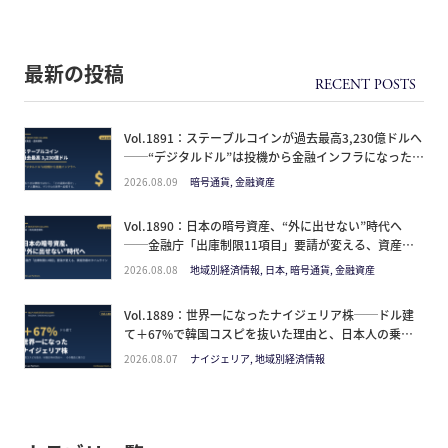
最新の投稿
Vol.1891：ステーブルコインが過去最高3,230億ドルへ
──“デジタルドル”は投機から金融インフラになった。
日本人が見るべきは価格ではなく「どの通貨の器か」
2026.08.09
暗号通貨, 金融資産
Vol.1890：日本の暗号資産、“外に出せない”時代へ
──金融庁「出庫制限11項目」要請が変える、資産防
衛のタイムライン
2026.08.08
地域別経済情報, 日本, 暗号通貨, 金融資産
Vol.1889：世界一になったナイジェリア株──ドル建
て＋67%で韓国コスピを抜いた理由と、日本人の乗り
方
2026.08.07
ナイジェリア, 地域別経済情報