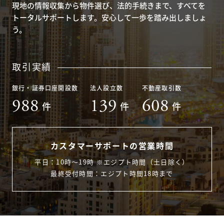
現地の情報収集から物件選び、法的手続きまで、すべてを
トータルサポートします。安心して一歩を踏み出しましょ
う。
取引実績
銀行・証券口座開設数
法人設立数
不動産取引数
988
139
608
件
件
件
カスタマーサポートの営業時間
平日：10時〜19時 ※エジプト時間（土日除く）
最終受付時間：エジプト時間18時まで