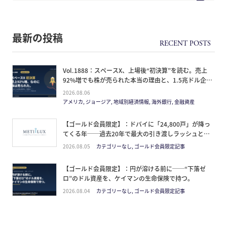
最新の投稿
Vol.1888：スペースX、上場後“初決算”を読む。売上
92%増でも株が売られた本当の理由と、1.5兆ドル企業
の買い方。
2026.08.06
アメリカ, ジョージア, 地域別経済情報, 海外銀行, 金融資産
【ゴールド会員限定】：ドバイに「24,800戸」が降っ
てくる年──過去20年で最大の引き渡しラッシュと、
ミサイルが崩した“安全神話”。2027年の供給ピーク
2026.08.05
カテゴリーなし, ゴールド会員限定記事
で、個人はどこに立つか
【ゴールド会員限定】：円が溶ける前に──“下落ゼ
ロ”のドル資産を、ケイマンの生命保険で持つ。
2026.08.04
カテゴリーなし, ゴールド会員限定記事