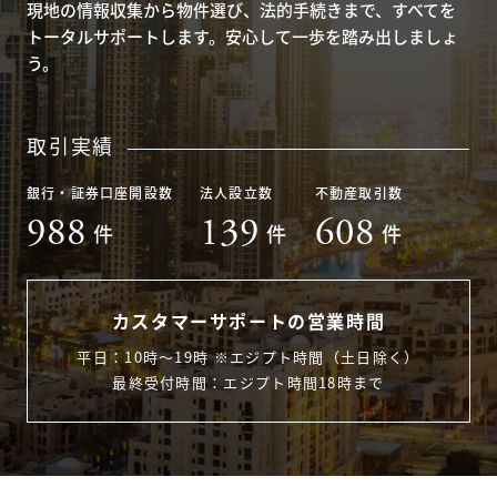
現地の情報収集から物件選び、法的手続きまで、すべてを
トータルサポートします。安心して一歩を踏み出しましょ
う。
取引実績
銀行・証券口座開設数
法人設立数
不動産取引数
988
139
608
件
件
件
カスタマーサポートの営業時間
平日：10時〜19時 ※エジプト時間（土日除く）
最終受付時間：エジプト時間18時まで