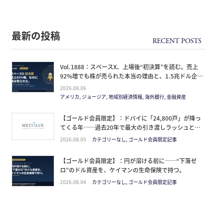
最新の投稿
Vol.1888：スペースX、上場後“初決算”を読む。売上
92%増でも株が売られた本当の理由と、1.5兆ドル企業
の買い方。
2026.08.06
アメリカ, ジョージア, 地域別経済情報, 海外銀行, 金融資産
【ゴールド会員限定】：ドバイに「24,800戸」が降っ
てくる年──過去20年で最大の引き渡しラッシュと、
ミサイルが崩した“安全神話”。2027年の供給ピーク
2026.08.05
カテゴリーなし, ゴールド会員限定記事
で、個人はどこに立つか
【ゴールド会員限定】：円が溶ける前に──“下落ゼ
ロ”のドル資産を、ケイマンの生命保険で持つ。
2026.08.04
カテゴリーなし, ゴールド会員限定記事