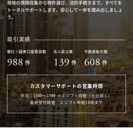
現地の情報収集から物件選び、法的手続きまで、すべてを
トータルサポートします。安心して一歩を踏み出しましょ
う。
取引実績
銀行・証券口座開設数
法人設立数
不動産取引数
988
139
608
件
件
件
カスタマーサポートの営業時間
平日：10時〜19時 ※エジプト時間（土日除く）
最終受付時間：エジプト時間18時まで