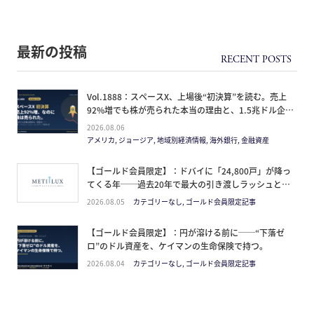
最新の投稿
Vol.1888：スペースX、上場後“初決算”を読む。売上
92%増でも株が売られた本当の理由と、1.5兆ドル企業
の買い方。
2026.08.06
アメリカ, ジョージア, 地域別経済情報, 海外銀行, 金融資産
【ゴールド会員限定】：ドバイに「24,800戸」が降っ
てくる年──過去20年で最大の引き渡しラッシュと、
ミサイルが崩した“安全神話”。2027年の供給ピーク
2026.08.05
カテゴリーなし, ゴールド会員限定記事
で、個人はどこに立つか
【ゴールド会員限定】：円が溶ける前に──“下落ゼ
ロ”のドル資産を、ケイマンの生命保険で持つ。
2026.08.04
カテゴリーなし, ゴールド会員限定記事