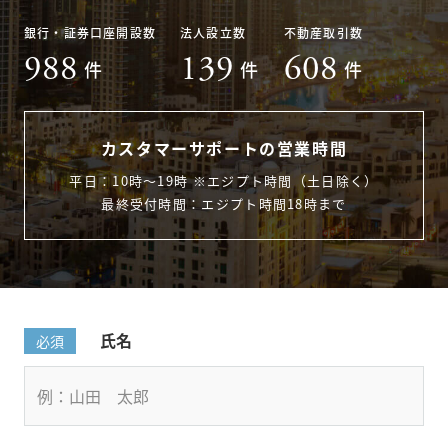
銀行・証券口座開設数
法人設立数
不動産取引数
988
139
608
件
件
件
カスタマーサポートの営業時間
平日：10時〜19時 ※エジプト時間（土日除く）
最終受付時間：エジプト時間18時まで
氏名
必須