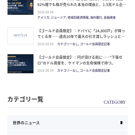
92%増でも株が売られた本当の理由と、1.5兆ドル企業
の買い方。
2026.08.06
アメリカ, ジョージア, 地域別経済情報, 海外銀行, 金融資産
【ゴールド会員限定】：ドバイに「24,800戸」が降っ
てくる年──過去20年で最大の引き渡しラッシュと、
ミサイルが崩した“安全神話”。2027年の供給ピーク
2026.08.05
カテゴリーなし, ゴールド会員限定記事
で、個人はどこに立つか
【ゴールド会員限定】：円が溶ける前に──“下落ゼ
ロ”のドル資産を、ケイマンの生命保険で持つ。
2026.08.04
カテゴリーなし, ゴールド会員限定記事
カテゴリ一覧
世界のニュース