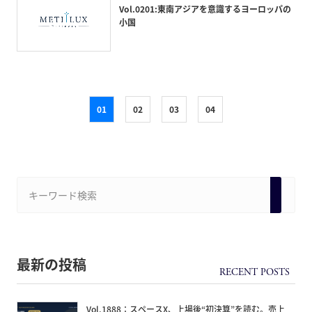
Vol.0201:東南アジアを意識するヨーロッパの
小国
01
02
03
04
最新の投稿
Vol.1888：スペースX、上場後“初決算”を読む。売上