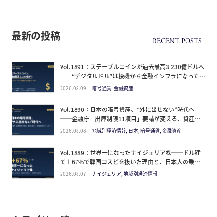
最新の投稿
Vol.1891：ステーブルコインが過去最高3,230億ドルへ
──“デジタルドル”は投機から金融インフラになった。
日本人が見るべきは価格ではなく「どの通貨の器か」
2026.08.09
暗号通貨, 金融資産
Vol.1890：日本の暗号資産、“外に出せない”時代へ
──金融庁「出庫制限11項目」要請が変える、資産防
衛のタイムライン
2026.08.08
地域別経済情報, 日本, 暗号通貨, 金融資産
Vol.1889：世界一になったナイジェリア株──ドル建
て＋67%で韓国コスピを抜いた理由と、日本人の乗り
方
2026.08.07
ナイジェリア, 地域別経済情報