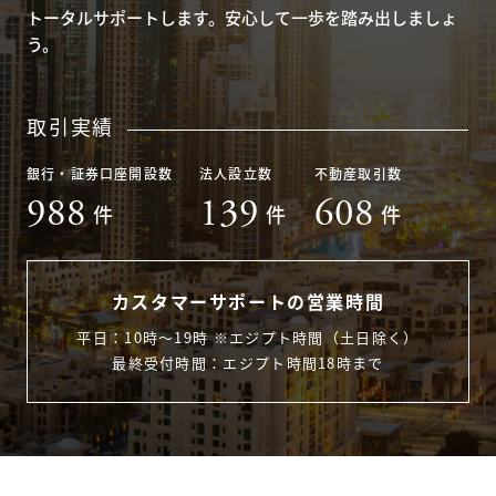
トータルサポートします。安心して一歩を踏み出しましょ
う。
取引実績
銀行・証券口座開設数
法人設立数
不動産取引数
988
139
608
件
件
件
カスタマーサポートの営業時間
平日：10時〜19時 ※エジプト時間（土日除く）
最終受付時間：エジプト時間18時まで