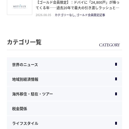
【ゴールド会員限定】：ドバイに「24,800戸」が降っ
てくる年──過去20年で最大の引き渡しラッシュと、
ミサイルが崩した“安全神話”。2027年の供給ピーク
2026.08.05
カテゴリーなし, ゴールド会員限定記事
で、個人はどこに立つか
カテゴリ一覧
世界のニュース
地域別経済情報
海外移住・駐在・ツアー
税金関係
ライフスタイル