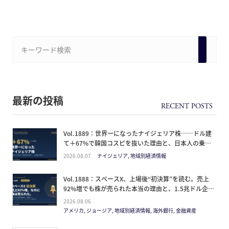
最新の投稿
Vol.1889：世界一になったナイジェリア株──ドル建
て＋67%で韓国コスピを抜いた理由と、日本人の乗り
方
2026.08.07
ナイジェリア, 地域別経済情報
Vol.1888：スペースX、上場後“初決算”を読む。売上
92%増でも株が売られた本当の理由と、1.5兆ドル企業
の買い方。
2026.08.06
アメリカ, ジョージア, 地域別経済情報, 海外銀行, 金融資産