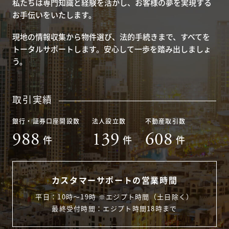
私たちは専門知識と経験を活かし、お客様の夢を実現する
お手伝いをいたします。
現地の情報収集から物件選び、法的手続きまで、すべてを
トータルサポートします。安心して一歩を踏み出しましょ
う。
取引実績
銀行・証券口座開設数
法人設立数
不動産取引数
988
139
608
件
件
件
カスタマーサポートの営業時間
平日：10時〜19時 ※エジプト時間（土日除く）
最終受付時間：エジプト時間18時まで