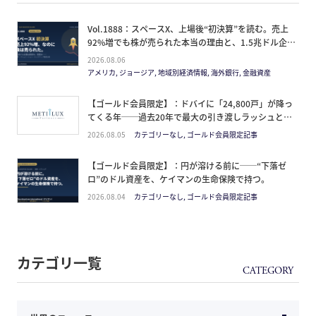
Vol.1888：スペースX、上場後“初決算”を読む。売上
92%増でも株が売られた本当の理由と、1.5兆ドル企業
の買い方。
2026.08.06
アメリカ, ジョージア, 地域別経済情報, 海外銀行, 金融資産
【ゴールド会員限定】：ドバイに「24,800戸」が降っ
てくる年──過去20年で最大の引き渡しラッシュと、
ミサイルが崩した“安全神話”。2027年の供給ピーク
2026.08.05
カテゴリーなし, ゴールド会員限定記事
で、個人はどこに立つか
【ゴールド会員限定】：円が溶ける前に──“下落ゼ
ロ”のドル資産を、ケイマンの生命保険で持つ。
2026.08.04
カテゴリーなし, ゴールド会員限定記事
カテゴリ一覧