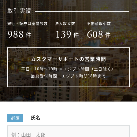
取引実績
銀行・証券口座開設数
法人設立数
不動産取引数
988
139
608
件
件
件
カスタマーサポートの営業時間
平日：10時〜19時 ※エジプト時間（土日除く）
最終受付時間：エジプト時間18時まで
氏名
必須