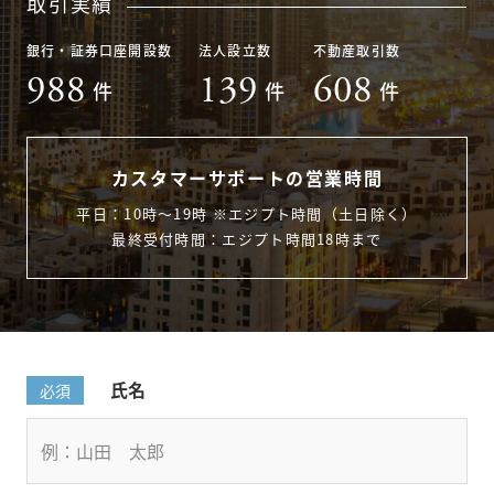
取引実績
銀行・証券口座開設数
法人設立数
不動産取引数
988
139
608
件
件
件
カスタマーサポートの営業時間
平日：10時〜19時 ※エジプト時間（土日除く）
最終受付時間：エジプト時間18時まで
氏名
必須