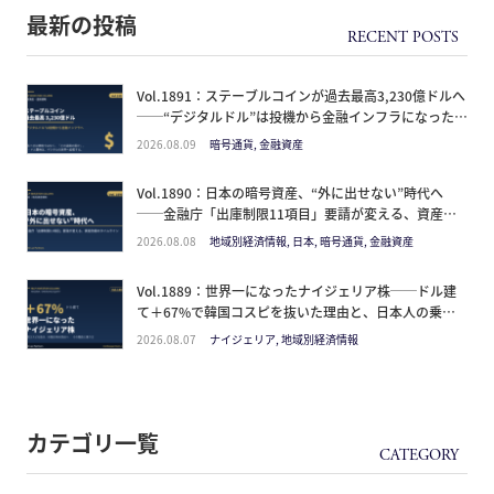
最新の投稿
Vol.1891：ステーブルコインが過去最高3,230億ドルへ
──“デジタルドル”は投機から金融インフラになった。
日本人が見るべきは価格ではなく「どの通貨の器か」
2026.08.09
暗号通貨, 金融資産
Vol.1890：日本の暗号資産、“外に出せない”時代へ
──金融庁「出庫制限11項目」要請が変える、資産防
衛のタイムライン
2026.08.08
地域別経済情報, 日本, 暗号通貨, 金融資産
Vol.1889：世界一になったナイジェリア株──ドル建
て＋67%で韓国コスピを抜いた理由と、日本人の乗り
方
2026.08.07
ナイジェリア, 地域別経済情報
カテゴリ一覧