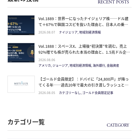
Vol.1889：世界一になったナイジェリア株──ドル建
て＋67%で韓国コスピを抜いた理由と、日本人の乗り
方
2026.08.07
ナイジェリア, 地域別経済情報
Vol.1888：スペースX、上場後“初決算”を読む。売上
92%増でも株が売られた本当の理由と、1.5兆ドル企業
の買い方。
2026.08.06
アメリカ, ジョージア, 地域別経済情報, 海外銀行, 金融資産
【ゴールド会員限定】：ドバイに「24,800戸」が降っ
てくる年──過去20年で最大の引き渡しラッシュと、
ミサイルが崩した“安全神話”。2027年の供給ピーク
2026.08.05
カテゴリーなし, ゴールド会員限定記事
で、個人はどこに立つか
カテゴリ一覧