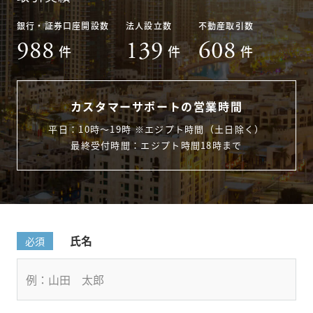
銀行・証券口座開設数
法人設立数
不動産取引数
988
139
608
件
件
件
カスタマーサポートの営業時間
平日：10時〜19時 ※エジプト時間（土日除く）
最終受付時間：エジプト時間18時まで
氏名
必須