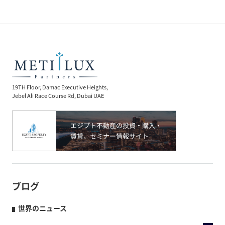
19TH Floor, Damac Executive Heights,
Jebel Ali Race Course Rd, Dubai UAE
ブログ
世界のニュース