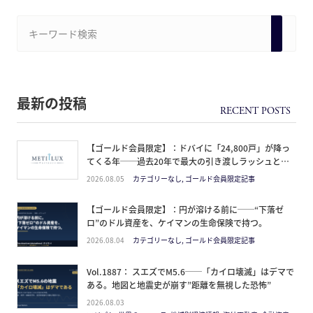
最新の投稿
【ゴールド会員限定】：ドバイに「24,800戸」が降っ
てくる年──過去20年で最大の引き渡しラッシュと、
ミサイルが崩した“安全神話”。2027年の供給ピーク
2026.08.05
カテゴリーなし, ゴールド会員限定記事
で、個人はどこに立つか
【ゴールド会員限定】：円が溶ける前に──“下落ゼ
ロ”のドル資産を、ケイマンの生命保険で持つ。
2026.08.04
カテゴリーなし, ゴールド会員限定記事
Vol.1887： スエズでM5.6──「カイロ壊滅」はデマで
ある。地図と地震史が崩す”距離を無視した恐怖”
2026.08.03