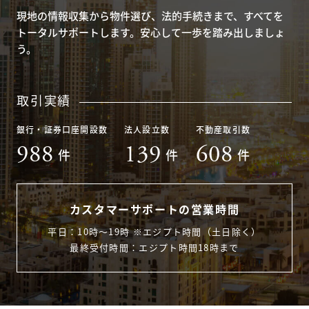
現地の情報収集から物件選び、法的手続きまで、すべてを
トータルサポートします。安心して一歩を踏み出しましょ
う。
取引実績
銀行・証券口座開設数
法人設立数
不動産取引数
988
139
608
件
件
件
カスタマーサポートの営業時間
平日：10時〜19時 ※エジプト時間（土日除く）
最終受付時間：エジプト時間18時まで