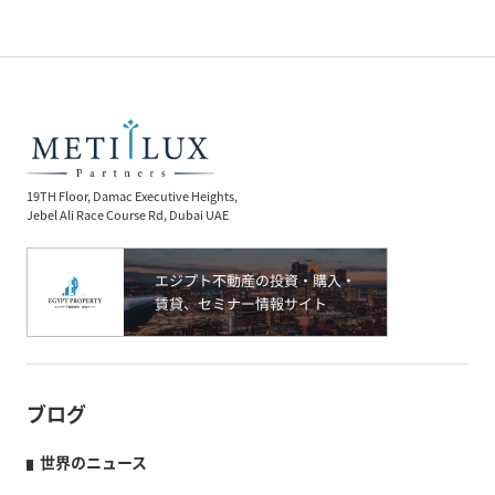
19TH Floor, Damac Executive Heights,
Jebel Ali Race Course Rd, Dubai UAE
ブログ
世界のニュース