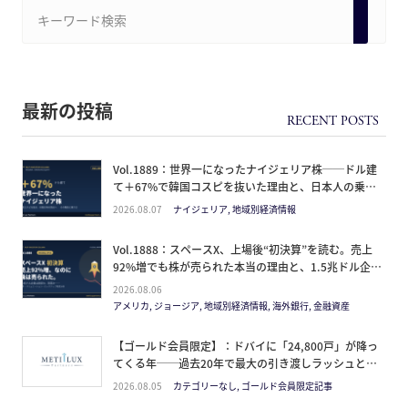
最新の投稿
Vol.1889：世界一になったナイジェリア株──ドル建
て＋67%で韓国コスピを抜いた理由と、日本人の乗り
方
2026.08.07
ナイジェリア, 地域別経済情報
Vol.1888：スペースX、上場後“初決算”を読む。売上
92%増でも株が売られた本当の理由と、1.5兆ドル企業
の買い方。
2026.08.06
アメリカ, ジョージア, 地域別経済情報, 海外銀行, 金融資産
【ゴールド会員限定】：ドバイに「24,800戸」が降っ
てくる年──過去20年で最大の引き渡しラッシュと、
ミサイルが崩した“安全神話”。2027年の供給ピーク
2026.08.05
カテゴリーなし, ゴールド会員限定記事
で、個人はどこに立つか