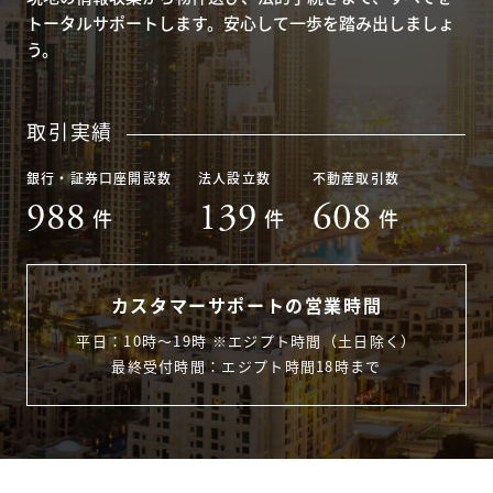
トータルサポートします。安心して一歩を踏み出しましょ
う。
取引実績
銀行・証券口座開設数
法人設立数
不動産取引数
988
139
608
件
件
件
カスタマーサポートの営業時間
平日：10時〜19時 ※エジプト時間（土日除く）
最終受付時間：エジプト時間18時まで