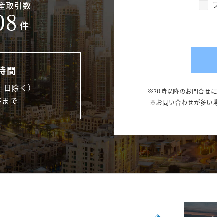
産取引数
08
件
時間
土日除く）
※20時以降のお問合せ
時まで
※お問い合わせが多い