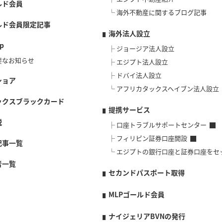
ルド会員
海外不動産に関するブログ記事
ルド会員限定記事
海外法人設立
p
ジョージア法人設立
要なお知らせ
エジプト法人設立
ドバイ法人設立
ショア
アフリカタックスヘイブン法人設立
ックスブラックカード
提携サービス
説
口座トラブルサポートセンター
フィリピン証券口座開設
記事一覧
エジプトの銀行口座と証券口座をセ
者一覧
セカンドパスポート取得
MLPゴールド会員
ナイジェリアBVNの発行