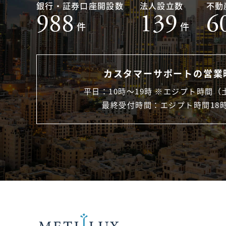
銀行・証券口座開設数
法人設立数
不動
988
139
6
件
件
カスタマーサポートの営業
平日：10時〜19時 ※エジプト時間（
最終受付時間：エジプト時間18