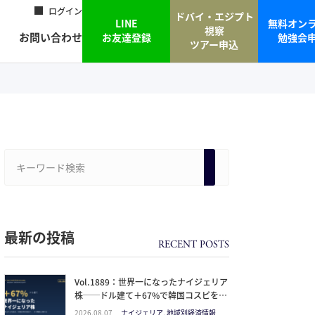
ログイン
ドバイ・エジプト
LINE
無料オン
視察
お問い合わせ
お友達登録
勉強会
ツアー申込
最新の投稿
Vol.1889：世界一になったナイジェリア
株──ドル建て＋67%で韓国コスピを抜
いた理由と、日本人の乗り方
2026.08.07
ナイジェリア, 地域別経済情報