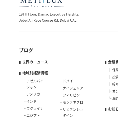
19TH Floor, Damac Executive Heights,
Jebel Ali Race Course Rd, Dubai UAE
ブログ
世界のニュース
金融
保
地域別経済情報
投
アゼルバイ
ドバイ
暗
ジャン
ナイジェリア
オ
アメリカ
フィリピン
海
インド
モンテネグロ
ウクライナ
お知
リヒテンシュ
エジプト
タイン