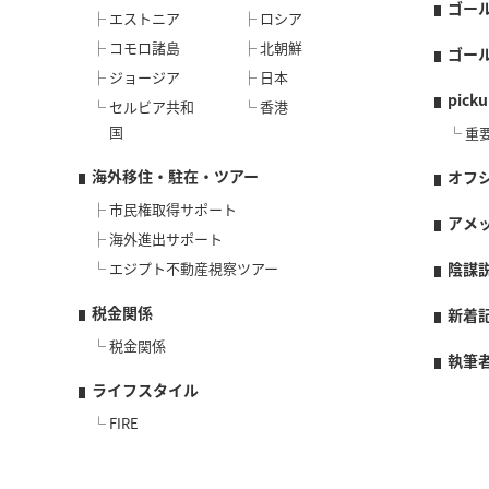
ゴー
エストニア
ロシア
コモロ諸島
北朝鮮
ゴー
ジョージア
日本
picku
セルビア共和
香港
国
重
海外移住・駐在・ツアー
オフ
市民権取得サポート
アメ
海外進出サポート
エジプト不動産視察ツアー
陰謀
税金関係
新着
税金関係
執筆
ライフスタイル
FIRE