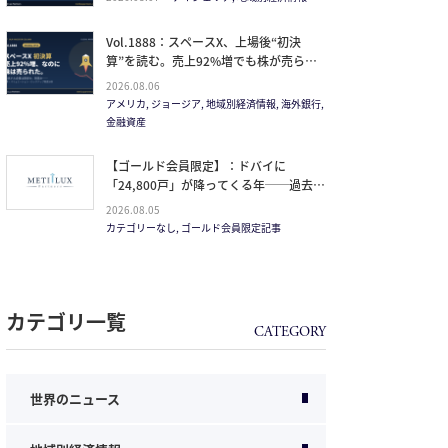
Vol.1888：スペースX、上場後“初決
算”を読む。売上92%増でも株が売られ
た本当の理由と、1.5兆ドル企業の買い
2026.08.06
方。
アメリカ, ジョージア, 地域別経済情報, 海外銀行,
金融資産
【ゴールド会員限定】：ドバイに
「24,800戸」が降ってくる年──過去
20年で最大の引き渡しラッシュと、ミサ
2026.08.05
イルが崩した“安全神話”。2027年の供給
カテゴリーなし, ゴールド会員限定記事
ピークで、個人はどこに立つか
カテゴリ一覧
世界のニュース