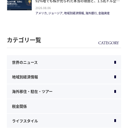
92%増でも株が売られた本当の理由と、1.5兆ドル企業
の買い方。
2026.08.06
アメリカ, ジョージア, 地域別経済情報, 海外銀行, 金融資産
カテゴリ一覧
世界のニュース
地域別経済情報
海外移住・駐在・ツアー
税金関係
ライフスタイル