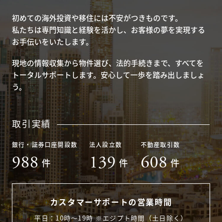
初めての海外投資や移住には不安がつきものです。
私たちは専門知識と経験を活かし、お客様の夢を実現する
お手伝いをいたします。
現地の情報収集から物件選び、法的手続きまで、すべてを
トータルサポートします。安心して一歩を踏み出しましょ
う。
取引実績
銀行・証券口座開設数
法人設立数
不動産取引数
988
139
608
件
件
件
カスタマーサポートの営業時間
平日：10時〜19時 ※エジプト時間（土日除く）