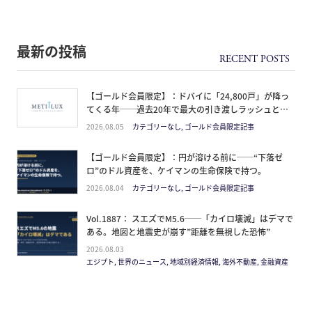
最新の投稿
【ゴールド会員限定】：ドバイに「24,800戸」が降っ
てくる年──過去20年で最大の引き渡しラッシュと、
ミサイルが崩した“安全神話”。2027年の供給ピーク
2026.08.05
カテゴリーなし, ゴールド会員限定記事
で、個人はどこに立つか
【ゴールド会員限定】：円が溶ける前に──“下落ゼ
ロ”のドル資産を、ケイマンの生命保険で持つ。
2026.08.04
カテゴリーなし, ゴールド会員限定記事
Vol.1887： スエズでM5.6──「カイロ壊滅」はデマで
ある。地図と地震史が崩す”距離を無視した恐怖”
2026.08.03
エジプト, 世界のニュース, 地域別経済情報, 海外不動産, 金融資産