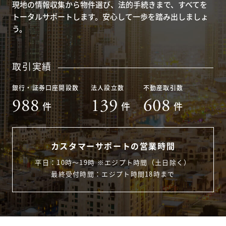
現地の情報収集から物件選び、法的手続きまで、すべてを
トータルサポートします。安心して一歩を踏み出しましょ
う。
取引実績
銀行・証券口座開設数
法人設立数
不動産取引数
988
139
608
件
件
件
カスタマーサポートの営業時間
平日：10時〜19時 ※エジプト時間（土日除く）
最終受付時間：エジプト時間18時まで