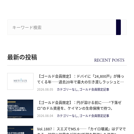
最新の投稿
【ゴールド会員限定】：ドバイに「24,800戸」が降っ
てくる年──過去20年で最大の引き渡しラッシュと、
ミサイルが崩した“安全神話”。2027年の供給ピーク
2026.08.05
カテゴリーなし, ゴールド会員限定記事
で、個人はどこに立つか
【ゴールド会員限定】：円が溶ける前に──“下落ゼ
ロ”のドル資産を、ケイマンの生命保険で持つ。
2026.08.04
カテゴリーなし, ゴールド会員限定記事
Vol.1887： スエズでM5.6──「カイロ壊滅」はデマで