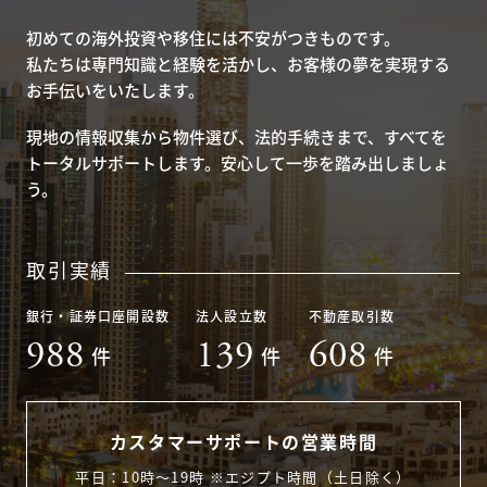
初めての海外投資や移住には不安がつきものです。
私たちは専門知識と経験を活かし、お客様の夢を実現する
お手伝いをいたします。
現地の情報収集から物件選び、法的手続きまで、すべてを
トータルサポートします。安心して一歩を踏み出しましょ
う。
取引実績
銀行・証券口座開設数
法人設立数
不動産取引数
988
139
608
件
件
件
カスタマーサポートの営業時間
平日：10時〜19時 ※エジプト時間（土日除く）