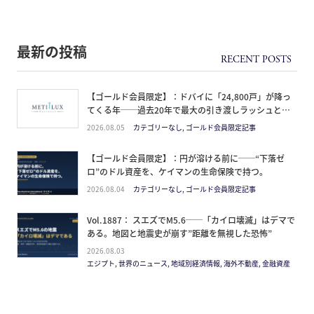
最新の投稿
【ゴールド会員限定】：ドバイに「24,800戸」が降っ
てくる年──過去20年で最大の引き渡しラッシュと、
ミサイルが崩した“安全神話”。2027年の供給ピーク
2026.08.05
カテゴリーなし, ゴールド会員限定記事
で、個人はどこに立つか
【ゴールド会員限定】：円が溶ける前に──“下落ゼ
ロ”のドル資産を、ケイマンの生命保険で持つ。
2026.08.04
カテゴリーなし, ゴールド会員限定記事
Vol.1887： スエズでM5.6──「カイロ壊滅」はデマで
ある。地図と地震史が崩す”距離を無視した恐怖”
2026.08.03
エジプト, 世界のニュース, 地域別経済情報, 海外不動産, 金融資産