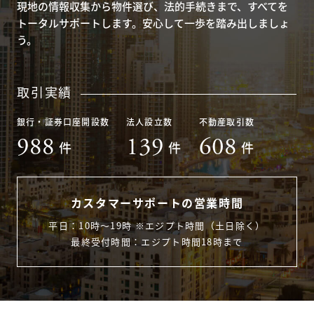
現地の情報収集から物件選び、法的手続きまで、すべてを
トータルサポートします。安心して一歩を踏み出しましょ
う。
取引実績
銀行・証券口座開設数
法人設立数
不動産取引数
988
139
608
件
件
件
カスタマーサポートの営業時間
平日：10時〜19時 ※エジプト時間（土日除く）
最終受付時間：エジプト時間18時まで